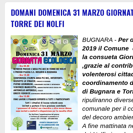
DOMANI DOMENICA 31 MARZO GIORNAT
TORRE DEI NOLFI
BUGNARA -
Per 
2019 il Comune 
la consueta Gior
,grazie al contribu
volenterosi cittad
coordinamento di
di Bugnara e Torr
ripuliranno diverse
comunale per il 
del decoro ambien
A fine mattinata ne