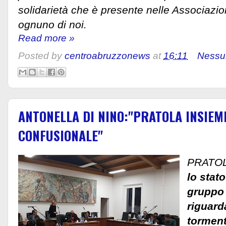
solidarietà che è presente nelle Associazion
ognuno di noi.
Read more »
Posted by
centroabruzzonews
at
16:11
Nessu
ANTONELLA DI NINO:"PRATOLA INSIEME
CONFUSIONALE"
PRATOLA
lo stat
gruppo 
riguard
torment