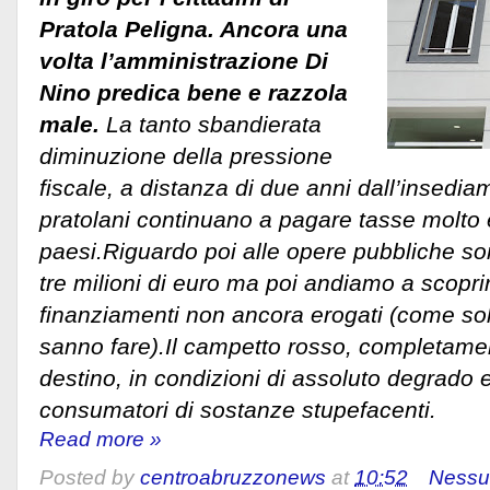
Pratola Peligna. Ancora una
volta l’amministrazione Di
Nino predica bene e razzola
male.
La tanto sbandierata
diminuzione della pressione
fiscale, a distanza di due anni dall’insedia
pratolani continuano a pagare tasse molto el
paesi.Riguardo poi alle opere pubbliche son
tre milioni di euro ma poi andiamo a scopri
finanziamenti non ancora erogati (come solo 
sanno fare).Il campetto rosso, completam
destino, in condizioni di assoluto degrado 
consumatori di sostanze stupefacenti.
Read more »
Posted by
centroabruzzonews
at
10:52
Nessu