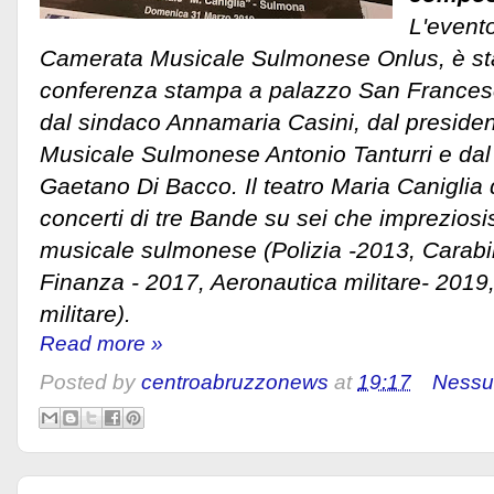
L'evento
Camerata Musicale Sulmonese Onlus, è sta
conferenza stampa a palazzo San France
dal sindaco Annamaria Casini, dal preside
Musicale Sulmonese Antonio Tanturri e dal d
Gaetano Di Bacco. Il teatro Maria Caniglia 
concerti di tre Bande su sei che imprezios
musicale sulmonese (Polizia -2013, Carabin
Finanza - 2017, Aeronautica militare- 2019
militare).
Read more »
Posted by
centroabruzzonews
at
19:17
Nessu