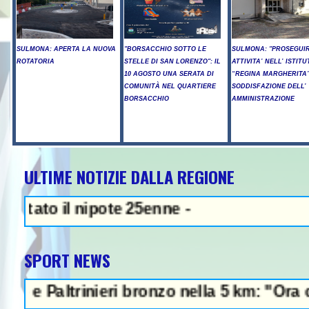
SULMONA: APERTA LA NUOVA
"BORSACCHIO SOTTO LE
SULMONA: "PROSEGUIR
ROTATORIA
STELLE DI SAN LORENZO": IL
ATTIVITA’ NELL’ ISTITU
10 AGOSTO UNA SERATA DI
“REGINA MARGHERITA”
COMUNITÀ NEL QUARTIERE
SODDISFAZIONE DELL’
BORSACCHIO
AMMINISTRAZIONE
ULTIME NOTIZIE DALLA REGIONE
NEWS IN EVIDENZA - Sparatoria 
 nipote 25enne -
SPORT NEWS
rinieri bronzo nella 5 km: "Ora ci divertiam