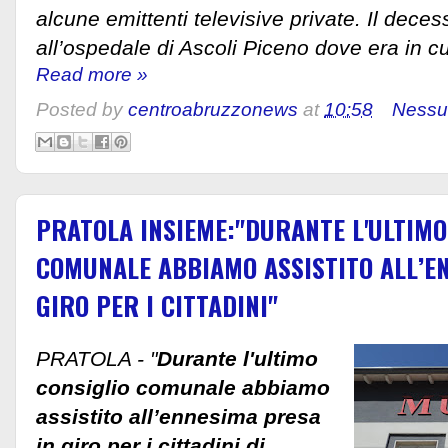
alcune emittenti televisive private. Il dece
all’ospedale di Ascoli Piceno dove era in cu
Read more »
Posted by
centroabruzzonews
at
10:58
Nessu
PRATOLA INSIEME:"DURANTE L'ULTIMO
COMUNALE ABBIAMO ASSISTITO ALL’E
GIRO PER I CITTADINI"
PRATOLA - "
Durante l'ultimo
consiglio comunale abbiamo
assistito all’ennesima presa
in giro per i cittadini di