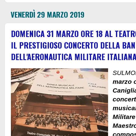
VENERDÌ 29 MARZO 2019
DOMENICA 31 MARZO ORE 18 AL TEATR
IL PRESTIGIOSO CONCERTO DELLA BA
DELL'AERONAUTICA MILITARE ITALIAN
SULMO
marzo o
Caniglia
concert
musical
Militare
Maestro
compost