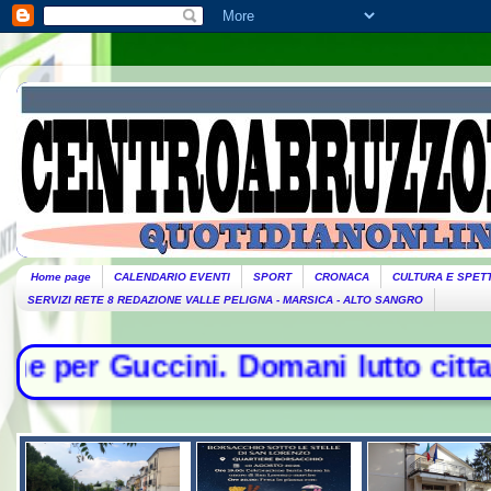
Home page
CALENDARIO EVENTI
SPORT
CRONACA
CULTURA E SPET
SERVIZI RETE 8 REDAZIONE VALLE PELIGNA - MARSICA - ALTO SANGRO
mani lutto cittadino- Conte sfida 