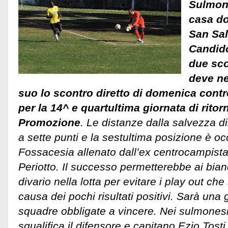
Sulmona
casa do
San Sal
Candido
due sco
deve ne
suo lo scontro diretto di domenica contr
per la 14^ e quartultima giornata di ritor
Promozione
. Le distanze dalla salvezza di
a sette punti e la sestultima posizione è o
Fossacesia allenato dall’ex centrocampist
Periotto. Il successo permetterebbe ai bianc
divario nella lotta per evitare i play out ch
causa dei pochi risultati positivi. Sarà una 
squadre obbligate a vincere. Nei sulmonesi 
squalifica il difensore e capitano Ezio Tosti