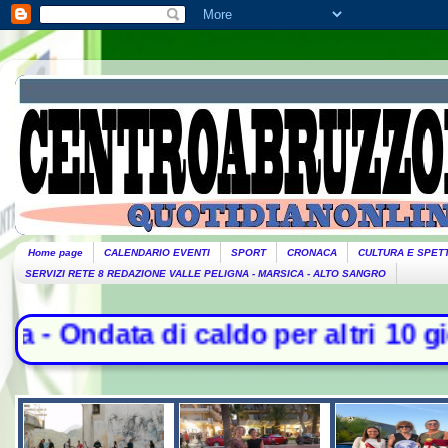
Home page
CALENDARIO EVENTI
SPORT
CRONACA
CULTURA E SPET
SERVIZI RETE 8 REDAZIONE VALLE PELIGNA - MARSICA - ALTO SANGRO
 caldo per altri 10 giorni: oggi 27