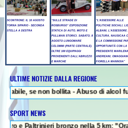
SCONTRONE: IL 10 AGOSTO
"SULLE STRADE DI
"L'ASSESSORE ALLE
TORNA SIPARIO - SECONDA
ROSBURGO” ESPOSIZIONE
POLITICHE SOCIALI, LI
STELLA A DESTRA
STATICA DI AUTO, MOTO E
ALBANI, L'ASSESSORE
PULLMAN STORICI. SABATO, 8
CULTURA, NAUSICAA 
AGOSTO LUNGOMARE
E LA COMMISSIONE PA
CELOMMI (PARTE CENTRALE).
OPPORTUNITÀ CON LA
OLTRE 100 EQUIPAGGI
PRESIDENTE MARILEN
PROVENIENTI DALL’ABRUZZO
ANDREANI, OMAGGIAN
E MARCHE
FIORELLA MANNOIA"
ULTIME NOTIZIE DALLA REGIONE
N
e, se non bollita - Abuso di alcol fuori da
SPORT NEWS
Paltrinieri bronzo nella 5 km: "Ora ci diver