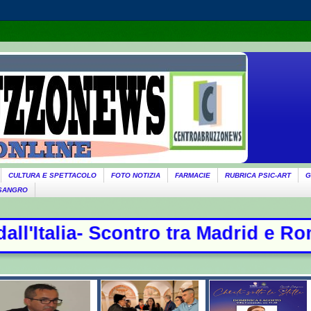
CULTURA E SPETTACOLO
FOTO NOTIZIA
FARMACIE
RUBRICA PSIC-ART
G
 SANGRO
adrid e Roma, controlli per chi arri