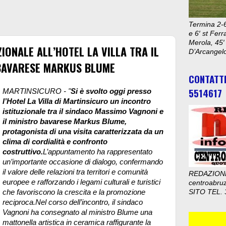
Termina 2-6
e 6′ st Ferr
Merola, 45′
IONALE ALL’HOTEL LA VILLA TRA IL
D’Arcangelo
 BAVARESE MARKUS BLUME
CONTATT
5514617
MARTINSICURO - "
Si è svolto oggi presso
l’Hotel La Villa di Martinsicuro un incontro
istituzionale tra il sindaco Massimo Vagnoni e
il ministro bavarese Markus Blume,
protagonista di una visita caratterizzata da un
clima di cordialità e confronto
costruttivo.
L’appuntamento ha rappresentato
un’importante occasione di dialogo, confermando
il valore delle relazioni tra territori e comunità
REDAZION
europee e rafforzando i legami culturali e turistici
centroabru
che favoriscono la crescita e la promozione
SITO TEL. 
reciproca.Nel corso dell’incontro, il sindaco
Vagnoni ha consegnato al ministro Blume una
mattonella artistica in ceramica raffigurante la