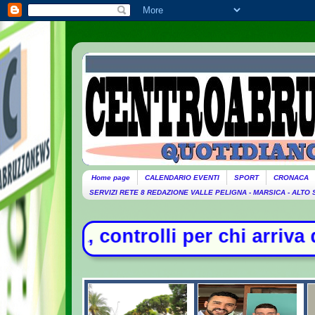
Home page
CALENDARIO EVENTI
SPORT
CRONACA
SERVIZI RETE 8 REDAZIONE VALLE PELIGNA - MARSICA - ALTO
hi arriva dall'Italia- Scontro tra M