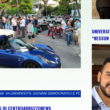
UNIVERSI
“NESSUN 
VANI DEMOCRATICI E PD: “NESSUN TRIONFALISMO. IL GOVERNO 
NG DI CENTROABRUZZONEWS