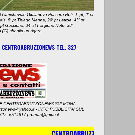
 l’amichevole Giulianova Pescara Reti: 1′ pt, 2′ st
aris, 8′ pt Thiago Menna, 29′ pt Letizia, 43′ pt
 pt Guccione, 34′ st Forgione Note: 38′
 (G) sbaglia un rigore
I CENTROABRUZZONEWS TEL. 327-
E CENTROABRUZZONEWS SULMONA -
zzonews@yahoo.it - INFO PUBBLICITA' SUL
327- 5514617 promar@quipo.it