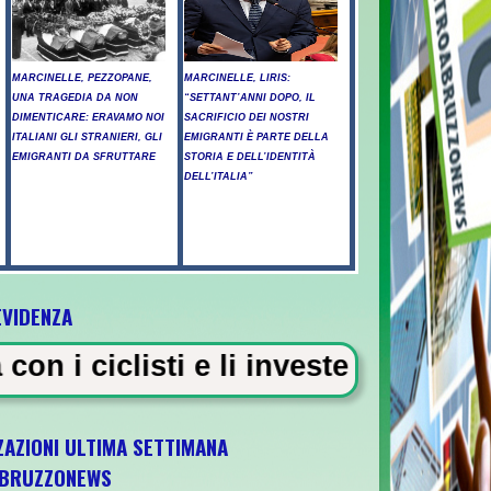
MARCINELLE, PEZZOPANE,
MARCINELLE, LIRIS:
UNA TRAGEDIA DA NON
“SETTANT’ANNI DOPO, IL
DIMENTICARE: ERAVAMO NOI
SACRIFICIO DEI NOSTRI
ITALIANI GLI STRANIERI, GLI
EMIGRANTI È PARTE DELLA
EMIGRANTI DA SFRUTTARE
STORIA E DELL’IDENTITÀ
DELL’ITALIA”
EVIDENZA
e li investe, "chiedo perdono ai fa
ZAZIONI ULTIMA SETTIMANA
BRUZZONEWS
a U21 il 5 ottobre a Pescara l'ultima gara d