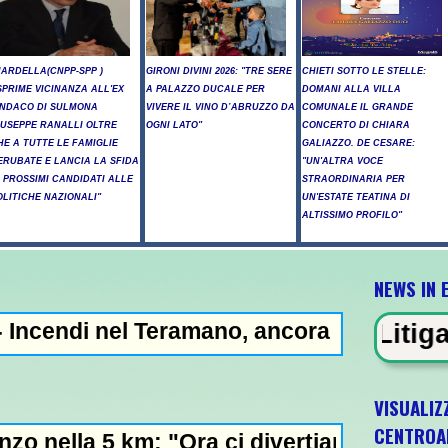
NARDELLA(CNPP-SPP )
GIRONI DIVINI 2026: "TRE SERE
CHIETI SOTTO LE STELLE:
SPRIME VICINANZA ALL'EX
A PALAZZO DUCALE PER
DOMANI ALLA VILLA
INDACO DI SULMONA
VIVERE IL VINO D’ABRUZZO DA
COMUNALE IL GRANDE
IUSEPPE RANALLI OLTRE
OGNI LATO"
CONCERTO DI CHIARA
HE A TUTTE LE FAMIGLIE
GALIAZZO. DE CESARE:
ERUBATE E LANCIA LA SFIDA
"UN'ALTRA VOCE
I PROSSIMI CANDIDATI ALLE
STRAORDINARIA PER
OLITICHE NAZIONALI"
UN'ESTATE TEATINA DI
ALTISSIMO PROFILO"
NEWS IN 
 Teramano, ancora elicotteri in azione -
N EVIDENZA - Litiga con i ciclisti 
VISUALIZ
CENTROA
m: "Ora ci divertiamo in staffetta"- L'Itali