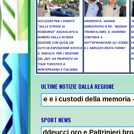
SUCCESSO PER L’EVENTO
UNIVERSITÀ, GIOVANI
"
“SULLE STRADE DI
DEMOCRATICI E PD: “NESSUN
E
ROSBURGO” EGUAGLIATO IL
TRIONFALISMO. IL GOVERNO
S
NUMERO DELLA SCORSA
CONTINUA A
G
EDIZIONE CON QUASI 130
SOTTOFINANZIARE GLI ATENEI
C
AUTO IN ESPOSIZIONE STATICA
E L’ABRUZZO RESTA FERMO”
D
IL SINDACO, PER L’EDIZIONE
A
DEL 2027, HA PROPOSTO UN
P
TOUR TURISTICO A
MONTEPAGANO E COLOGNA
ULTIME NOTIZIE DALLA REGIONE
me e i custodi della memoria - Incendi nel
NEWS I
SPORT NEWS
Taddeucci oro e Paltrinieri bronzo nella 5 k