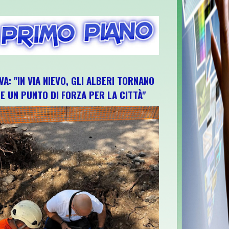
VA: "IN VIA NIEVO, GLI ALBERI TORNANO
E UN PUNTO DI FORZA PER LA CITTÀ"