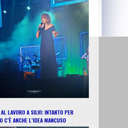
AL LAVORO A SILVI: INTANTO PER
O C’È ANCHE L’IDEA MANCUSO