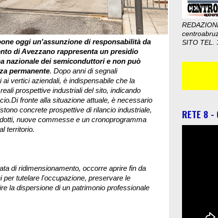
REDAZION
centroabru
one oggi un'assunzione di responsabilità da
SITO TEL. 
limento di Avezzano rappresenta un presidio
ema nazionale dei semiconduttori e non può
ezza permanente
. Dopo anni di segnali
ai vertici aziendali, è indispensabile che la
eali prospettive industriali del sito, indicando
cio.Di fronte alla situazione attuale, è necessario
stono concrete prospettive di rilancio industriale,
RETE 8 -
prodotti, nuove commesse e un cronoprogramma
l territorio.
gata di ridimensionamento, occorre aprire fin da
ni per tutelare l'occupazione, preservare le
re la dispersione di un patrimonio professionale