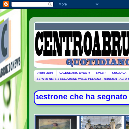
Home page
CALENDARIO EVENTI
SPORT
CRONACA
SERVIZI RETE 8 REDAZIONE VALLE PELIGNA - MARSICA - ALTO
rone che ha segnato la storia della