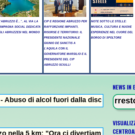
L’ABRUZZO È…”, AL VIA LA
CIP E REGIONE ABRUZZO PER
NOTE SOTTO LE STELLE:
AMPAGNA SOCIAL DEDICATA
RAFFORZARE IMPIANTI,
MUSICA, CULTURA E NUOVE
GLI ABRUZZESI NEL MONDO
RISORSE E TERRITORIO: IL
ESPERIENZE NEL CUORE DEL
PRESIDENTE NAZIONALE
BORGO DI SPOLTORE
GIUNIO DE SANCTIS A
L’AQUILA CON IL
GOVERNATORE MARSILIO E IL
PRESIDENTE DEL CIP
ABRUZZO SCIULLI
NEWS IN 
alcol fuori dalla discoteca, minorenni into
 EVIDENZA - Arresto illegale e pec
VISUALIZ
CENTROA
 "Ora ci divertiamo in staffetta"- L'Italia 