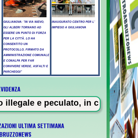
GIULIANOVA: "IN VIA NIEVO,
INAUGURATO CENTRO PER L'
GLI ALBERI TORNANO AD
IMPIEGO A GIULIANOVA
ESSERE UN PUNTO DI FORZA
PER LA CITTÀ. LO HA
CONSENTITO UN
PROTOCOLLO, FIRMATO DA
AMMINISTRAZIONE COMUNALE
E CONALPA PER FAR
CONVIVERE VERDE, ASFALTI E
PARCHEGGI"
EVIDENZA
ssicati a Pescara - Il vento riaccende il r
ulato, in carcere 5 vigili urbani a
ZAZIONI ULTIMA SETTIMANA
BRUZZONEWS
U21 il 5 ottobre a Pescara l'ultima gara di 