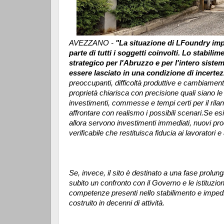
AVEZZANO -
"La situazione di LFoundry imp
parte di tutti i soggetti coinvolti. Lo stabi
strategico per l'Abruzzo e per l'intero sist
essere lasciato in una condizione di incert
preoccupanti, difficoltà produttive e cambiamenti 
proprietà chiarisca con precisione quali siano le r
investimenti, commesse e tempi certi per il rilan
affrontare con realismo i possibili scenari.
Se esi
allora servono investimenti immediati, nuovi 
verificabile che restituisca fiducia ai lavoratori e a
Se, invece, il sito è destinato a una fase prolun
subito un confronto con il Governo e le istituzio
competenze presenti nello stabilimento e impedi
costruito in decenni di attività.