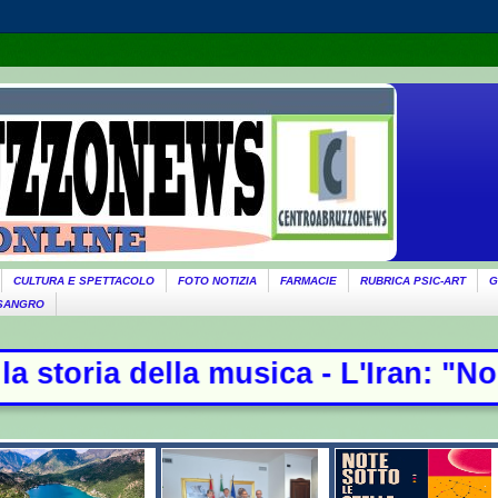
CULTURA E SPETTACOLO
FOTO NOTIZIA
FARMACIE
RUBRICA PSIC-ART
G
 SANGRO
 musica - L'Iran: "Non stiamo negoz