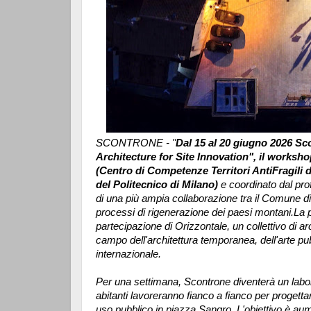
SCONTRONE - "
Dal 15 al 20 giugno 2026 S
Architecture for Site Innovation", il works
(Centro di Competenze Territori AntiFragili d
del Politecnico di Milano)
e coordinato dal pro
di una più ampia collaborazione tra il Comune d
processi di rigenerazione dei paesi montani.
La 
partecipazione di Orizzontale, un collettivo di a
campo dell'architettura temporanea, dell'arte pub
internazionale.
Per una settimana, Scontrone diventerà un laborat
abitanti lavoreranno fianco a fianco per progett
uso pubblico in piazza Sangro. L'obiettivo è aum