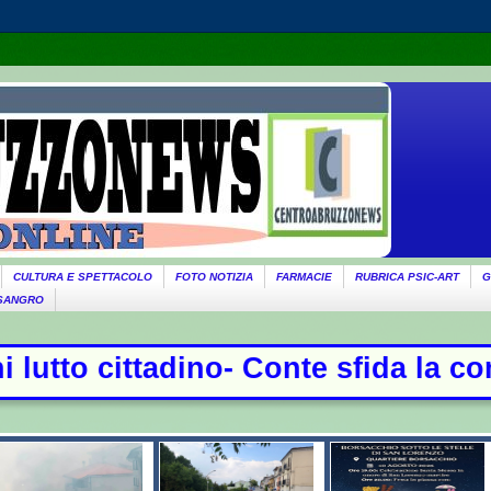
CULTURA E SPETTACOLO
FOTO NOTIZIA
FARMACIE
RUBRICA PSIC-ART
G
 SANGRO
e sfida la commissione Covid, duell