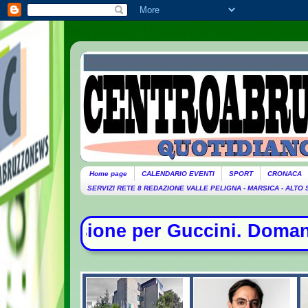
Home page
CALENDARIO EVENTI
SPORT
CRONACA
SERVIZI RETE 8 REDAZIONE VALLE PELIGNA - MARSICA - ALTO
ccini. Domani lutto cittadino- Cont