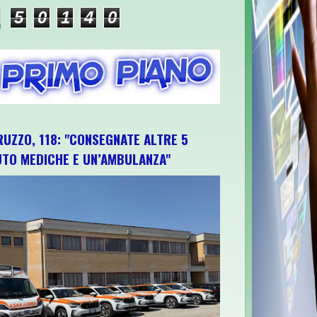
5
0
1
4
0
RUZZO, 118: "CONSEGNATE ALTRE 5
UTO MEDICHE E UN’AMBULANZA"