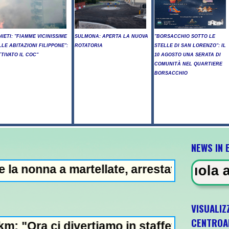
HIETI: "FIAMME VICINISSIME
SULMONA: APERTA LA NUOVA
"BORSACCHIO SOTTO LE
LLE ABITAZIONI FILIPPONE":
ROTATORIA
STELLE DI SAN LORENZO": IL
TTIVATO IL COC"
10 AGOSTO UNA SERATA DI
COMUNITÀ NEL QUARTIERE
BORSACCHIO
NEWS IN 
 martellate, arrestato il nipote 25enne -
toria in una scuola a Bangkok, a
VISUALIZ
CENTROA
ivertiamo in staffetta"- L'Italia U21 il 5 o