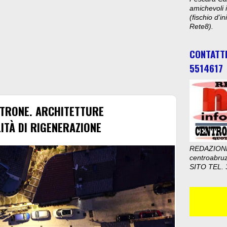
amichevoli i
(fischio d’i
Rete8).
CONTATT
5514617
NTRONE. ARCHITETTURE
ITÀ DI RIGENERAZIONE
REDAZION
centroabru
SITO TEL. 