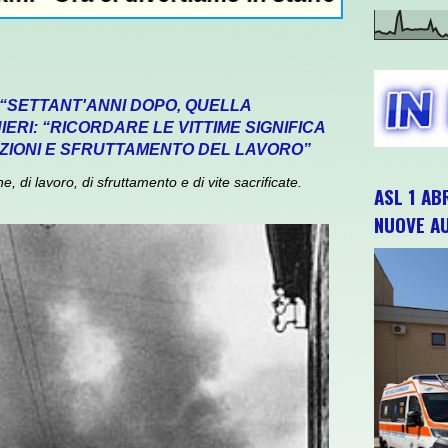
 “SETTANT'ANNI DOPO, QUELLA
ERI: “RICORDARE LE VITTIME SIGNIFICA
ZIONI E SFRUTTAMENTO DEL LAVORO”
 di lavoro, di sfruttamento e di vite sacrificate.
ASL 1 AB
NUOVE A