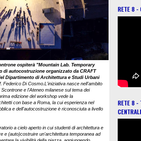
RETE 8 -
controne ospiterà "Mountain Lab. Temporary
hop di autocostruzione organizzato da CRAFT
el Dipartimento di Architettura e Studi Urbani
f. Federico Di Cosmo.L'iniziativa nasce nell'ambito
i Scontrone e l'Ateneo milanese sul tema dei
prima edizione del workshop vede la
RETE 8 -
rchitetti con base a Roma, la cui esperienza nel
blica e dell'autocostruzione è riconosciuta a livello
CENTRAL
orio a cielo aperto in cui studenti di architettura e
are e (auto)costruire un'architettura temporanea ad
entare la vivibilità della piazza, aggiungendo