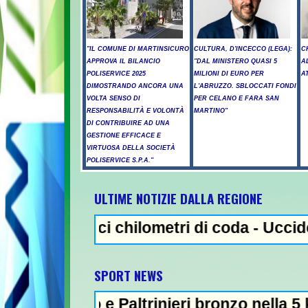
"IL COMUNE DI MARTINSICURO
CULTURA, D'INCECCO (LEGA):
C
APPROVA IL BILANCIO
"DAL MINISTERO QUASI 5
A
POLISERVICE 2025
MILIONI DI EURO PER
A
DIMOSTRANDO ANCORA UNA
L'ABRUZZO. SBLOCCATI FONDI
VOLTA SENSO DI
PER CELANO E FARA SAN
RESPONSABILITÀ E VOLONTÀ
MARTINO"
DI CONTRIBUIRE AD UNA
GESTIONE EFFICACE E
VIRTUOSA DELLA SOCIETÀ
POLISERVICE S.P.A."
ULTIME NOTIZIE DALLA REGIONE
ieci chilometri di coda - Uccide la nonna a
NEWS IN EVIDENZA - Spara
SPORT NEWS
o e Paltrinieri bronzo nella 5 km: "Ora ci d