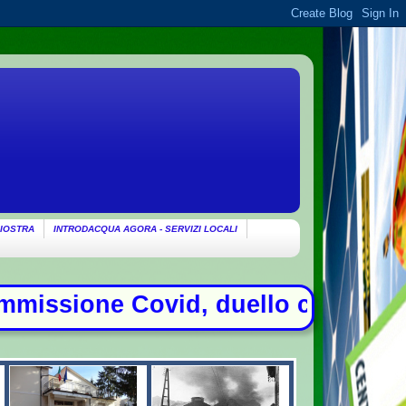
IOSTRA
INTRODACQUA AGORA - SERVIZI LOCALI
o con Meloni - Patto di mutua dife