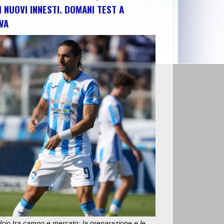
I NUOVI INNESTI. DOMANI TEST A
VA
E FARA SAN MARTINO"
>>
CHIETI: "FIAMME VICINISSIME ALLE ABIT
cio tra campo e mercato: la preparazione e le