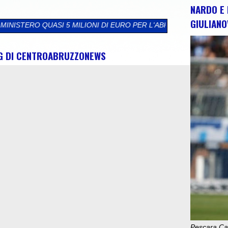
NARDO E 
GIULIANO
ILIONI DI EURO PER L'ABRUZZO. SBLOCCATI FONDI PER CELANO 
NG DI CENTROABRUZZONEWS
Pescara Cal