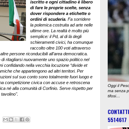
iscritto e ogni cittadino è libero
di fare le proprie scelte, senza
dover rispondere a etichette o
ordini di scuderia
. Fa sorridere
la polemica costruita ad arte nelle
ultime ore. La realtà è molto più
semplice: il Pd, al di là degli
schieramenti civici, ha comunque
raccolto oltre 100 voti attraverso
ltre persone riconducibili all’area democratica.
di ritagliarsi nuovamente uno spazio politico nel
ni confidando nella vecchia locuzione “divide et
miche che appartengono ad altri territori. Per
truzioni sul suo conto sono totalmente fuori luogo e
 una competizione civica con accuse e retroscena
Oggi il Pesc
ica né alla comunità di Corfinio. Serve rispetto per
ma senza pu
 tavolino".
tifosi…
CONTATT
5514617