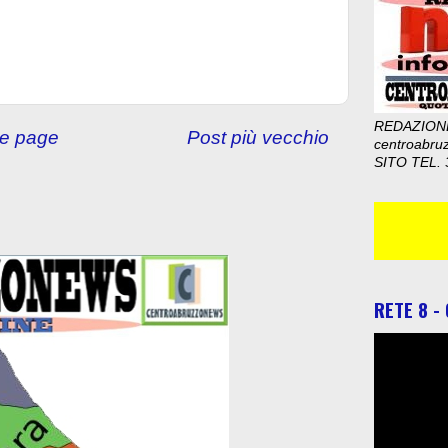
REDAZION
e page
Post più vecchio
centroabru
SITO TEL. 
RETE 8 -