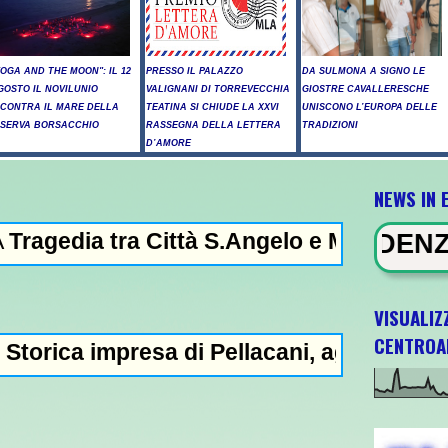
YOGA AND THE MOON": IL 12
PRESSO IL PALAZZO
DA SULMONA A SIGNO LE
GOSTO IL NOVILUNIO
VALIGNANI DI TORREVECCHIA
GIOSTRE CAVALLERESCHE
NCONTRA IL MARE DELLA
TEATINA SI CHIUDE LA XXVI
UNISCONO L’EUROPA DELLE
ISERVA BORSACCHIO
RASSEGNA DELLA LETTERA
TRADIZIONI
D’AMORE
NEWS IN 
 Città S.Angelo e Montesilvano: muore un g
NEWS IN EVIDENZA - Raid russi s
VISUALIZ
CENTROA
esa di Pellacani, agli Europei il quinto oro