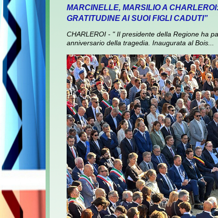
MARCINELLE, MARSILIO A CHARLEROI
GRATITUDINE AI SUOI FIGLI CADUTI”
CHARLEROI - " Il presidente della Regione ha pa
anniversario della tragedia. Inaugurata al Bois...