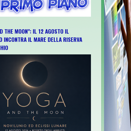
D THE MOON": IL 12 AGOSTO IL
O INCONTRA IL MARE DELLA RISERVA
HIO