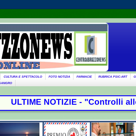
CULTURA E SPETTACOLO
FOTO NOTIZIA
FARMACIE
RUBRICA PSIC-ART
G
 SANGRO
 - "Controlli alle frontiere con l'