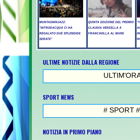
MUNTAGNINJAZZ:
QUINTA EDIZIONE DEL PREMIO
"
"INTRODACQUA CI HA
CLAUDIA VERZELLA A
A
REGALATO DUE SPLENDIDE
FRANCAVILLA AL MARE
I
SERATE"
R
ULTIME NOTIZIE DALLA REGIONE
ULTIM'ORA
Tragedia tra
SPORT NEWS
# SPORT #
Storica impr
NOTIZIA IN PRIMO PIANO