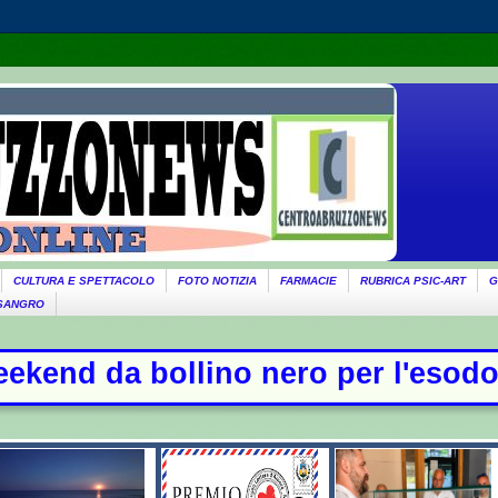
CULTURA E SPETTACOLO
FOTO NOTIZIA
FARMACIE
RUBRICA PSIC-ART
G
 SANGRO
no nero per l'esodo - Il governo ri