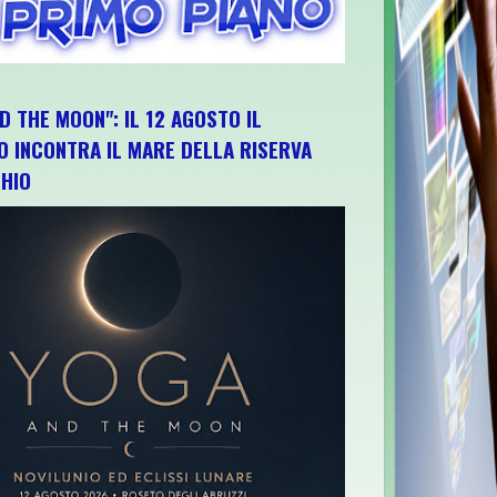
D THE MOON": IL 12 AGOSTO IL
O INCONTRA IL MARE DELLA RISERVA
HIO