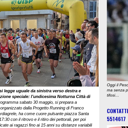
Oggi il Pesc
ma senza pu
i legge uguale da sinistra verso destra e
tifosi…
ione speciale: l’undicesima Notturna Città di
programma sabato 30 maggio, si prepara a
 organizzato dalla Progetto Running di Franco
CONTATT
ardiagrele, ha come cuore pulsante piazza Santa
5514617
30 con il ritrovo e il ritiro dei pettorali, per poi
icate ai ragazzi fino ai 15 anni su distanze variabili