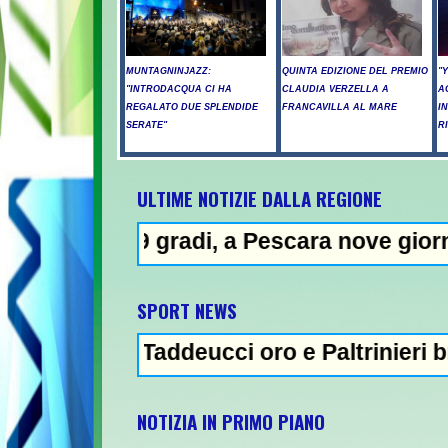
MUNTAGNINJAZZ:
QUINTA EDIZIONE DEL PREMIO
"
"INTRODACQUA CI HA
CLAUDIA VERZELLA A
A
REGALATO DUE SPLENDIDE
FRANCAVILLA AL MARE
I
SERATE"
R
ULTIME NOTIZIE DALLA REGIONE
adi, a Pescara nove giorni di "bollino ros
SPORT NEWS
 Taddeucci oro e Paltrinieri bronzo nella 5 
NOTIZIA IN PRIMO PIANO