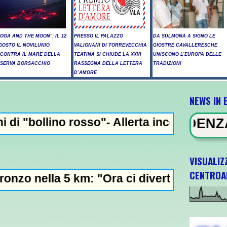
YOGA AND THE MOON": IL 12
PRESSO IL PALAZZO
DA SULMONA A SIGNO LE
GOSTO IL NOVILUNIO
VALIGNANI DI TORREVECCHIA
GIOSTRE CAVALLERESCHE
NCONTRA IL MARE DELLA
TEATINA SI CHIUDE LA XXVI
UNISCONO L’EUROPA DELLE
ISERVA BORSACCHIO
RASSEGNA DELLA LETTERA
TRADIZIONI
D’AMORE
NEWS IN 
so"- Allerta incendi in Abruzzo, giornata 
NEWS IN EVIDENZA - Raid russi su
VISUALIZ
CENTROA
km: "Ora ci divertiamo in staffetta"- L'Ital