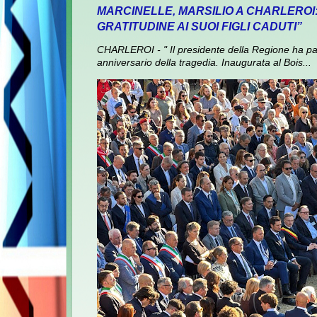
MARCINELLE, MARSILIO A CHARLEROI
GRATITUDINE AI SUOI FIGLI CADUTI”
CHARLEROI - " Il presidente della Regione ha pa
anniversario della tragedia. Inaugurata al Bois...