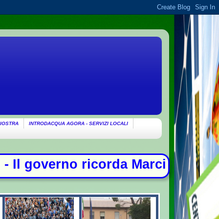
IOSTRA
INTRODACQUA AGORA - SERVIZI LOCALI
corda Marcinelle: "Non c'è spazio p