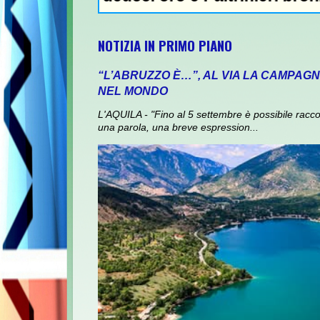
NOTIZIA IN PRIMO PIANO
“L’ABRUZZO È…”, AL VIA LA CAMPAGN
NEL MONDO
L'AQUILA - "Fino al 5 settembre è possibile racco
una parola, una breve espression...