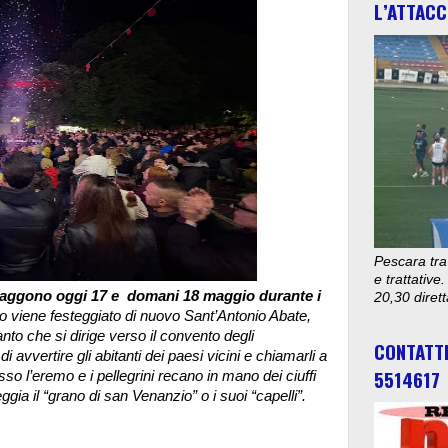
L’ATTACC
Pescara tra
e trattativ
protaggono oggi 17 e domani 18 maggio durante i
20,30 diret
 viene festeggiato di nuovo Sant’Antonio Abate,
Santo che si dirige verso il convento degli
CONTATT
i avvertire gli abitanti dei paesi vicini e chiamarli a
5514617
so l’eremo e i pellegrini recano in mano dei ciuffi
ggia il “grano di san Venanzio” o i suoi “capelli”.