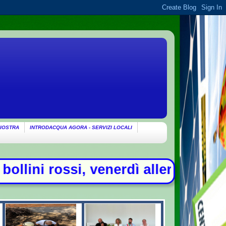
IOSTRA
INTRODACQUA AGORA - SERVIZI LOCALI
 allerta in 21 città - Addio a Fran