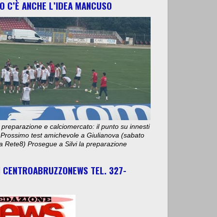
O C’È ANCHE L’IDEA MANCUSO
 preparazione e calciomercato: il punto su innesti
e. Prossimo test amichevole a Giulianova (sabato
ta Rete8) Prosegue a Silvi la preparazione
I CENTROABRUZZONEWS TEL. 327-