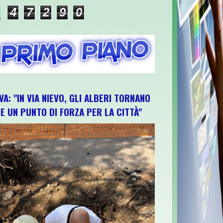
4
7
2
9
0
VA: "IN VIA NIEVO, GLI ALBERI TORNANO
E UN PUNTO DI FORZA PER LA CITTÀ"