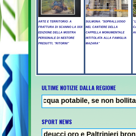
ARTE E TERRITORIO: A
SULMONA: "SOPRALLUOGO
“
FRATTURA DI SCANNO LA XXX
NEL CANTIERE DELLA
C
EDIZIONE DELLA MOSTRA
CAPPELLA MONUMENTALE
A
PERSONALE DI NESTORE
INTITOLATA ALLA FAMIGLIA
PRESUTTI, "RITORNI"
MAZARA"
ULTIME NOTIZIE DALLA REGIONE
cqua potabile, se non bollita - Abuso di al
SPORT NEWS
eucci oro e Paltrinieri bronzo nella 5 km: "