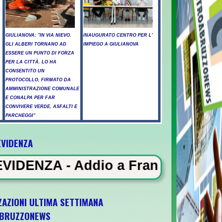
GIULIANOVA: "IN VIA NIEVO,
INAUGURATO CENTRO PER L'
GLI ALBERI TORNANO AD
IMPIEGO A GIULIANOVA
ESSERE UN PUNTO DI FORZA
PER LA CITTÀ. LO HA
CONSENTITO UN
PROTOCOLLO, FIRMATO DA
AMMINISTRAZIONE COMUNALE
E CONALPA PER FAR
CONVIVERE VERDE, ASFALTI E
PARCHEGGI"
EVIDENZA
icati a Pescara - Il vento riaccende il rog
 a Francesco Guccini, il Maestron
ZAZIONI ULTIMA SETTIMANA
BRUZZONEWS
1 il 5 ottobre a Pescara l'ultima gara di qu