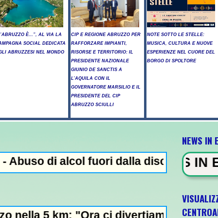
L’ABRUZZO È…”, AL VIA LA
CIP E REGIONE ABRUZZO PER
NOTE SOTTO LE STELLE:
AMPAGNA SOCIAL DEDICATA
RAFFORZARE IMPIANTI,
MUSICA, CULTURA E NUOVE
GLI ABRUZZESI NEL MONDO
RISORSE E TERRITORIO: IL
ESPERIENZE NEL CUORE DEL
PRESIDENTE NAZIONALE
BORGO DI SPOLTORE
GIUNIO DE SANCTIS A
L’AQUILA CON IL
GOVERNATORE MARSILIO E IL
PRESIDENTE DEL CIP
ABRUZZO SCIULLI
NEWS IN 
col fuori dalla discoteca, minorenni intoss
NEWS IN EVIDENZA - Addio
VISUALIZ
CENTROA
Ora ci divertiamo in staffetta"- L'Italia U2