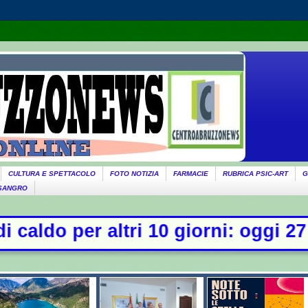
CULTURA E SPETTACOLO
FOTO NOTIZIA
FARMACIE
RUBRICA PSIC-ART
G
 SANGRO
rni: oggi 27 bollini rossi, venerdì