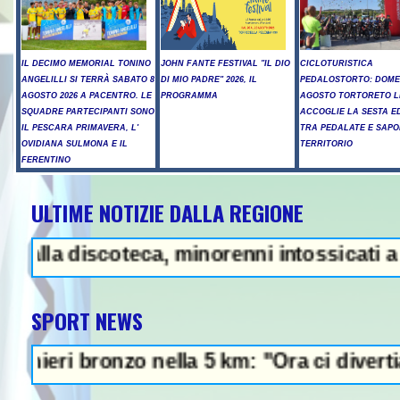
IL DECIMO MEMORIAL TONINO
JOHN FANTE FESTIVAL "IL DIO
CICLOTURISTICA
ANGELILLI SI TERRÀ SABATO 8
DI MIO PADRE" 2026, IL
PEDALOSTORTO: DOME
AGOSTO 2026 A PACENTRO. LE
PROGRAMMA
AGOSTO TORTORETO L
SQUADRE PARTECIPANTI SONO
ACCOGLIE LA SESTA E
IL PESCARA PRIMAVERA, L'
TRA PEDALATE E SAPO
OVIDIANA SULMONA E IL
TERRITORIO
FERENTINO
ULTIME NOTIZIE DALLA REGIONE
- Iran: "Raggiunto l'accordo con 
discoteca, minorenni intossicati a Pescara
SPORT NEWS
ronzo nella 5 km: "Ora ci divertiamo in sta