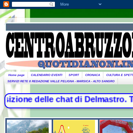
Home page
CALENDARIO EVENTI
SPORT
CRONACA
CULTURA E SPET
SERVIZI RETE 8 REDAZIONE VALLE PELIGNA - MARSICA - ALTO SANGRO
chat di Delmastro. Tensione in Aul