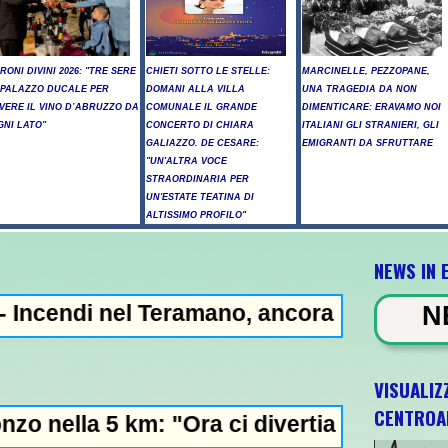
IRONI DIVINI 2026: "TRE SERE
CHIETI SOTTO LE STELLE:
MARCINELLE, PEZZOPANE,
 PALAZZO DUCALE PER
DOMANI ALLA VILLA
UNA TRAGEDIA DA NON
IVERE IL VINO D’ABRUZZO DA
COMUNALE IL GRANDE
DIMENTICARE: ERAVAMO NOI
GNI LATO"
CONCERTO DI CHIARA
ITALIANI GLI STRANIERI, GLI
GALIAZZO. DE CESARE:
EMIGRANTI DA SFRUTTARE
"UN'ALTRA VOCE
STRAORDINARIA PER
UN'ESTATE TEATINA DI
ALTISSIMO PROFILO"
NEWS IN 
Teramano, ancora elicotteri in azione -
NEWS IN EVIDEN
VISUALIZ
CENTROA
m: "Ora ci divertiamo in staffetta"- L'Itali