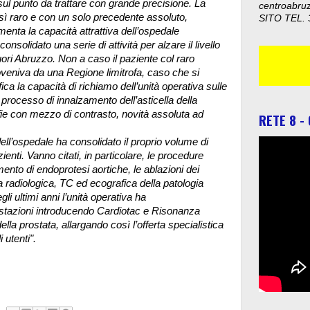
sul punto da trattare con grande precisione. La
centroabru
sì raro e con un solo precedente assoluto,
SITO TEL. 
imenta la capacità attrattiva dell’ospedale
nsolidato una serie di attività per alzare il livello
ori Abruzzo. Non a caso il paziente col raro
veniva da una Regione limitrofa, caso che si
fica la capacità di richiamo dell’unità operativa sulle
 processo di innalzamento dell’asticella della
afie con mezzo di contrasto, novità assoluta ad
RETE 8 -
ell’ospedale ha consolidato il proprio volume di
ienti. Vanno citati, in particolare, le procedure
mento di endoprotesi aortiche, le ablazioni dei
ida radiologica, TC ed ecografica della patologia
li ultimi anni l’unità operativa ha
estazioni introducendo Cardiotac e Risonanza
a prostata, allargando così l’offerta specialistica
 utenti".