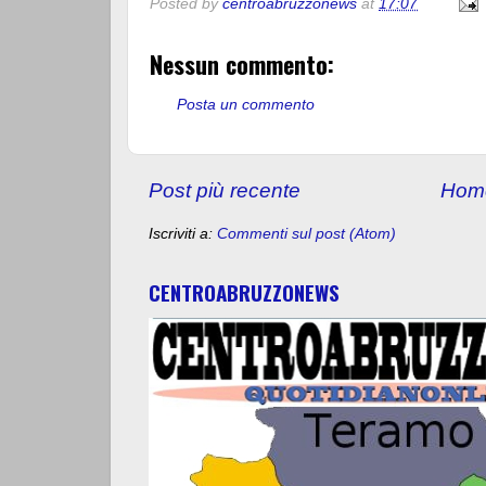
Posted by
centroabruzzonews
at
17:07
Nessun commento:
Posta un commento
Post più recente
Hom
Iscriviti a:
Commenti sul post (Atom)
CENTROABRUZZONEWS