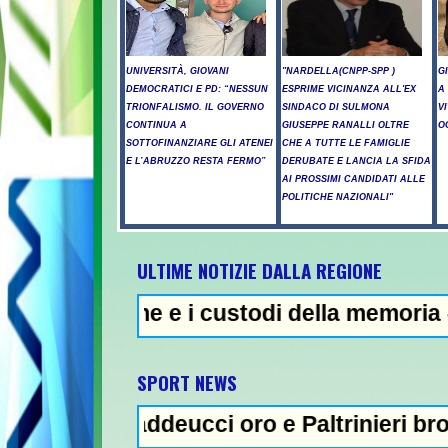
UNIVERSITÀ, GIOVANI
"NARDELLA(CNPP-SPP )
G
DEMOCRATICI E PD: “NESSUN
ESPRIME VICINANZA ALL'EX
A
TRIONFALISMO. IL GOVERNO
SINDACO DI SULMONA
V
CONTINUA A
GIUSEPPE RANALLI OLTRE
O
SOTTOFINANZIARE GLI ATENEI
CHE A TUTTE LE FAMIGLIE
E L’ABRUZZO RESTA FERMO”
DERUBATE E LANCIA LA SFIDA
AI PROSSIMI CANDIDATI ALLE
POLITICHE NAZIONALI"
ULTIME NOTIZIE DALLA REGIONE
me e i custodi della memoria - Incendi nel 
SPORT NEWS
addeucci oro e Paltrinieri bronzo nella 5 k