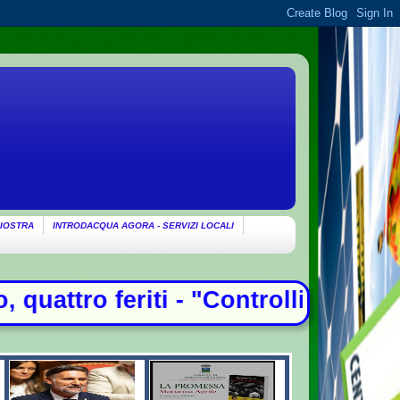
IOSTRA
INTRODACQUA AGORA - SERVIZI LOCALI
i - "Controlli alle frontiere con l'