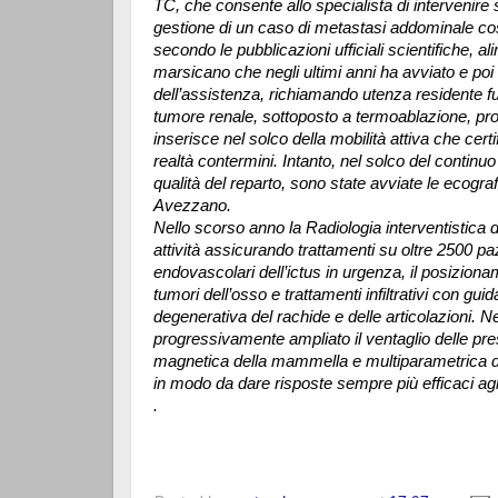
TC, che consente allo specialista di intervenire 
gestione di un caso di metastasi addominale co
secondo le pubblicazioni ufficiali scientifiche, al
marsicano che negli ultimi anni ha avviato e poi co
dell’assistenza, richiamando utenza residente fu
tumore renale, sottoposto a termoablazione, pro
inserisce nel solco della mobilità attiva che certi
realtà contermini. Intanto, nel solco del continuo
qualità del reparto, sono state avviate le ecogr
Avezzano.
Nello scorso anno la Radiologia interventistica d
attività assicurando trattamenti su oltre 2500 paz
endovascolari dell’ictus in urgenza, il posiziona
tumori dell’osso e trattamenti infiltrativi con gu
degenerativa del rachide e delle articolazioni. Neg
progressivamente ampliato il ventaglio delle pr
magnetica della mammella e multiparametrica dell
in modo da dare risposte sempre più efficaci agli
.