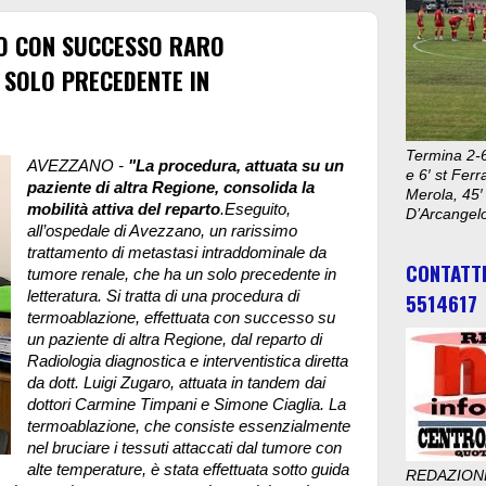
TO CON SUCCESSO RARO
 SOLO PRECEDENTE IN
Termina 2-6
AVEZZANO -
"La procedura, attuata su un
e 6′ st Ferr
paziente di altra Regione, consolida la
Merola, 45′
mobilità attiva del reparto
.Eseguito,
D’Arcangelo
all’ospedale di Avezzano, un rarissimo
trattamento di metastasi intraddominale da
CONTATT
tumore renale, che ha un solo precedente in
letteratura. Si tratta di una procedura di
5514617
termoablazione, effettuata con successo su
un paziente di altra Regione, dal reparto di
Radiologia diagnostica e interventistica diretta
da dott. Luigi Zugaro, attuata in tandem dai
dottori Carmine Timpani e Simone Ciaglia.
La
termoablazione, che consiste essenzialmente
nel bruciare i tessuti attaccati dal tumore con
alte temperature, è stata effettuata sotto guida
REDAZION