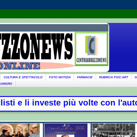
CULTURA E SPETTACOLO
FOTO NOTIZIA
FARMACIE
RUBRICA PSIC-ART
G
 SANGRO
 più volte con l'auto, quattro ferit