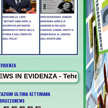
MARCINELLE, LIRIS:
PESCOCOSTANZO, DOMANI
“SETTANT’ANNI DOPO, IL
MARIANNA APRILE AI
SACRIFICIO DEI NOSTRI
GIARDINI DI PALAZZO
EMIGRANTI È PARTE DELLA
FANZAGO: DONNE, DIRITTI E
STORIA E DELL’IDENTITÀ
DEMOCRAZIA AL CENTRO
DELL’ITALIA”
DELL’ESTATE 2026
EVIDENZA
ZA - Teheran: "Se Usa non corre
ZAZIONI ULTIMA SETTIMANA
BRUZZONEWS
a U21 il 5 ottobre a Pescara l'ultima gara d