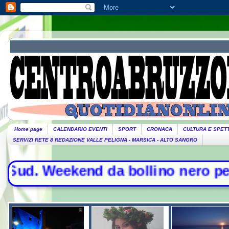
Home page
CALENDARIO EVENTI
SPORT
CRONACA
CULTURA E SPET
SERVIZI RETE 8 REDAZIONE VALLE PELIGNA - MARSICA - ALTO SANGRO
 Weekend da bollino nero per l'esod