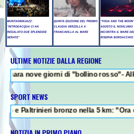
MUNTAGNINJAZZ:
QUINTA EDIZIONE DEL PREMIO
"YOGA AND THE MOON":
"INTRODACQUA CI HA
CLAUDIA VERZELLA A
AGOSTO IL NOVILUNIO
REGALATO DUE SPLENDIDE
FRANCAVILLA AL MARE
INCONTRA IL MARE DE
SERATE"
RISERVA BORSACCHIO
ULTIME NOTIZIE DALLA REGIONE
NEWS IN EVIDEN
ve giorni di "bollino rosso"- Allerta incen
SPORT NEWS
ltrinieri bronzo nella 5 km: "Ora ci diverti
NOTIZIA IN PRIMO PIANO