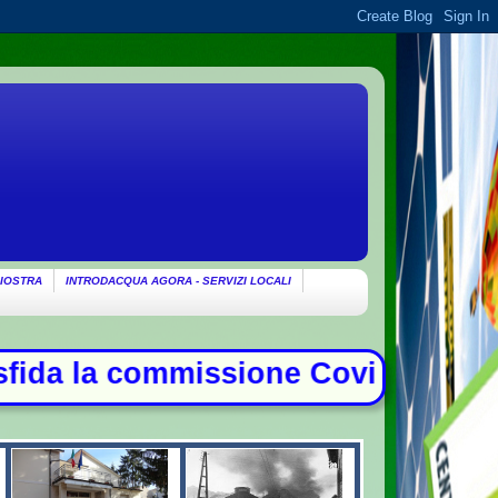
IOSTRA
INTRODACQUA AGORA - SERVIZI LOCALI
id, duello con Meloni - Patto di mu