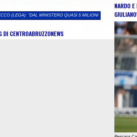
NARDO E 
GIULIANO
TERO QUASI 5 MILIONI DI EURO PER L'ABRUZZO. SBLOCCATI FON
NG DI CENTROABRUZZONEWS
Pescara Cal