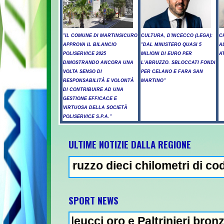
"IL COMUNE DI MARTINSICURO
CULTURA, D'INCECCO (LEGA):
C
APPROVA IL BILANCIO
"DAL MINISTERO QUASI 5
A
POLISERVICE 2025
MILIONI DI EURO PER
A
DIMOSTRANDO ANCORA UNA
L'ABRUZZO. SBLOCCATI FONDI
VOLTA SENSO DI
PER CELANO E FARA SAN
RESPONSABILITÀ E VOLONTÀ
MARTINO"
DI CONTRIBUIRE AD UNA
GESTIONE EFFICACE E
VIRTUOSA DELLA SOCIETÀ
POLISERVICE S.P.A."
ULTIME NOTIZIE DALLA REGIONE
bruzzo dieci chilometri di coda - Uccide la
NEWS IN EVIDENZA
SPORT NEWS
deucci oro e Paltrinieri bronzo nella 5 km: 