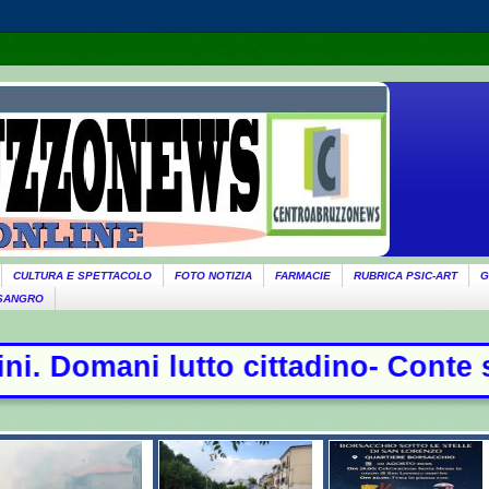
CULTURA E SPETTACOLO
FOTO NOTIZIA
FARMACIE
RUBRICA PSIC-ART
G
 SANGRO
ino- Conte sfida la commissione Cov