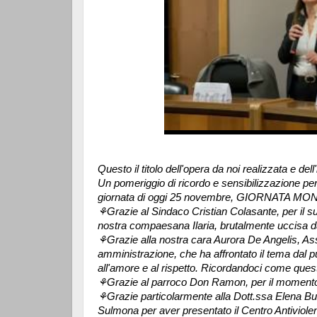
Questo il titolo dell'opera da noi realizzata e d
Un pomeriggio di ricordo e sensibilizzazione pe
giornata di oggi 25 novembre, GIORNATA 
⚘️Grazie al Sindaco Cristian Colasante, per il s
nostra compaesana Ilaria, brutalmente uccisa da
⚘️Grazie alla nostra cara Aurora De Angelis, Ass
amministrazione, che ha affrontato il tema dal pu
all'amore e al rispetto. Ricordandoci come questi
⚘️Grazie al parroco Don Ramon, per il momento d
⚘️Grazie particolarmente alla Dott.ssa Elena Bu
Sulmona per aver presentato il Centro Antiviolen