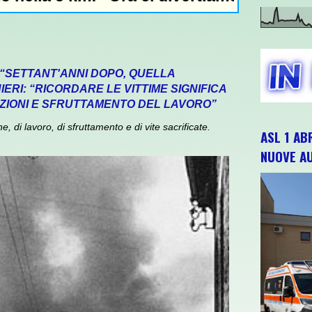
 “SETTANT'ANNI DOPO, QUELLA
ERI: “RICORDARE LE VITTIME SIGNIFICA
ZIONI E SFRUTTAMENTO DEL LAVORO”
 di lavoro, di sfruttamento e di vite sacrificate.
ASL 1 AB
NUOVE A