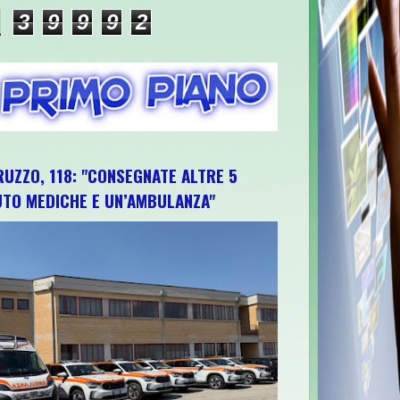
3
9
9
9
2
RUZZO, 118: "CONSEGNATE ALTRE 5
UTO MEDICHE E UN’AMBULANZA"