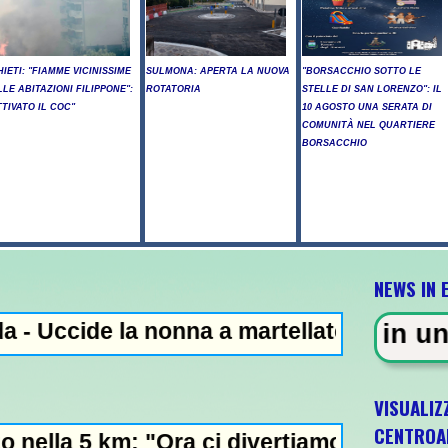
HIETI: "FIAMME VICINISSIME
SULMONA: APERTA LA NUOVA
"BORSACCHIO SOTTO LE
LLE ABITAZIONI FILIPPONE":
ROTATORIA
STELLE DI SAN LORENZO": IL
TTIVATO IL COC"
10 AGOSTO UNA SERATA DI
COMUNITÀ NEL QUARTIERE
BORSACCHIO
NEWS IN 
 nonna a martellate, arrestato il nipote 25
 - Sparatoria in una scuola a Ba
VISUALIZ
CENTROA
"Ora ci divertiamo in staffetta"- L'Italia U