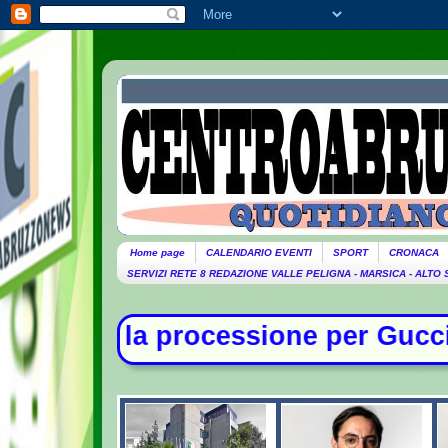
Home page
CALENDARIO EVENTI
SPORT
CRONACA
SERVIZI RETE 8 REDAZIONE VALLE PELIGNA - MARSICA - ALTO
e per Guccini. Domani lutto cittad