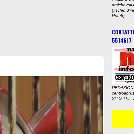
amichevoli i
(fischio d’i
Rete8).
CONTATT
5514617
REDAZION
centroabru
SITO TEL. 