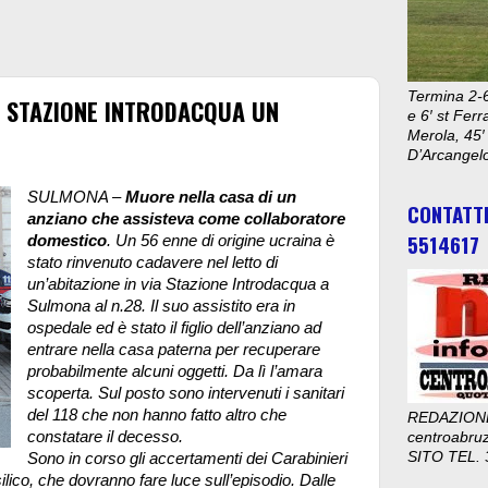
Termina 2-6
A STAZIONE INTRODACQUA UN
e 6′ st Ferr
Merola, 45′
D’Arcangelo
SULMONA –
Muore nella casa di un
CONTATT
anziano che assisteva come collaboratore
5514617
domestico
. Un 56 enne di origine ucraina è
stato rinvenuto cadavere nel letto di
un’abitazione in via Stazione Introdacqua a
Sulmona al n.28. Il suo assistito era in
ospedale ed è stato il figlio dell’anziano ad
entrare nella casa paterna per recuperare
probabilmente alcuni oggetti. Da lì l’amara
scoperta. Sul posto sono intervenuti i sanitari
del 118 che non hanno fatto altro che
REDAZION
constatare il decesso.
centroabru
SITO TEL. 
Sono in corso gli accertamenti dei Carabinieri
lico, che dovranno fare luce sull’episodio. Dalle