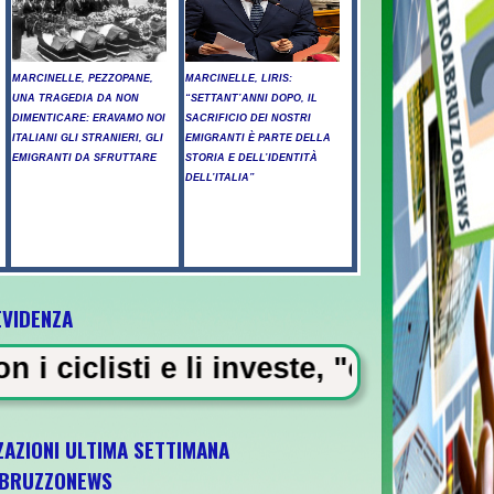
MARCINELLE, PEZZOPANE,
MARCINELLE, LIRIS:
UNA TRAGEDIA DA NON
“SETTANT’ANNI DOPO, IL
DIMENTICARE: ERAVAMO NOI
SACRIFICIO DEI NOSTRI
ITALIANI GLI STRANIERI, GLI
EMIGRANTI È PARTE DELLA
EMIGRANTI DA SFRUTTARE
STORIA E DELL’IDENTITÀ
DELL’ITALIA”
EVIDENZA
 investe, "chiedo perdono ai famili
ZAZIONI ULTIMA SETTIMANA
BRUZZONEWS
1 il 5 ottobre a Pescara l'ultima gara di qu