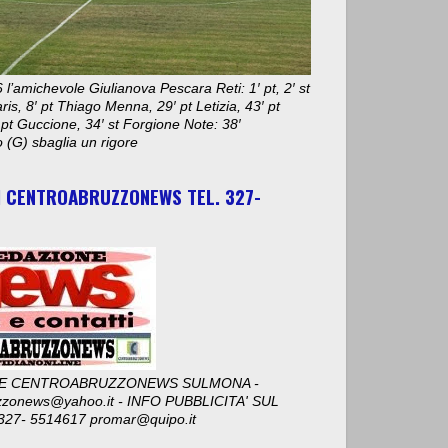
 l’amichevole Giulianova Pescara Reti: 1′ pt, 2′ st
aris, 8′ pt Thiago Menna, 29′ pt Letizia, 43′ pt
 pt Guccione, 34′ st Forgione Note: 38′
 (G) sbaglia un rigore
I CENTROABRUZZONEWS TEL. 327-
E CENTROABRUZZONEWS SULMONA -
zzonews@yahoo.it - INFO PUBBLICITA' SUL
327- 5514617 promar@quipo.it