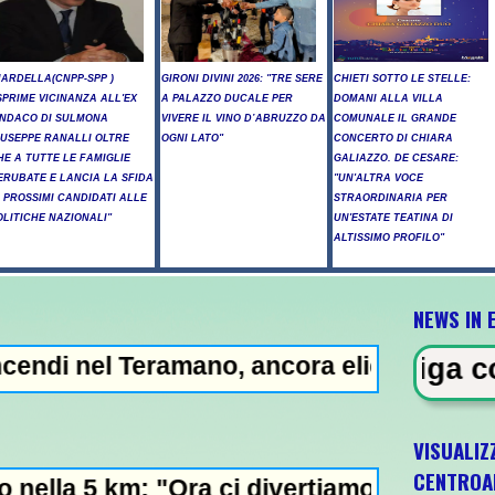
NARDELLA(CNPP-SPP )
GIRONI DIVINI 2026: "TRE SERE
CHIETI SOTTO LE STELLE:
SPRIME VICINANZA ALL'EX
A PALAZZO DUCALE PER
DOMANI ALLA VILLA
INDACO DI SULMONA
VIVERE IL VINO D’ABRUZZO DA
COMUNALE IL GRANDE
IUSEPPE RANALLI OLTRE
OGNI LATO"
CONCERTO DI CHIARA
HE A TUTTE LE FAMIGLIE
GALIAZZO. DE CESARE:
ERUBATE E LANCIA LA SFIDA
"UN'ALTRA VOCE
I PROSSIMI CANDIDATI ALLE
STRAORDINARIA PER
OLITICHE NAZIONALI"
UN'ESTATE TEATINA DI
ALTISSIMO PROFILO"
NEWS IN 
amano, ancora elicotteri in azione -
IDENZA - Litiga con i ciclisti e li
VISUALIZ
CENTROA
Ora ci divertiamo in staffetta"- L'Italia U2