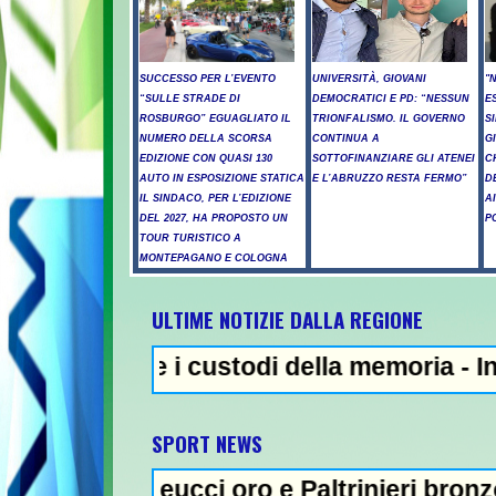
SUCCESSO PER L’EVENTO
UNIVERSITÀ, GIOVANI
"
“SULLE STRADE DI
DEMOCRATICI E PD: “NESSUN
E
ROSBURGO” EGUAGLIATO IL
TRIONFALISMO. IL GOVERNO
S
NUMERO DELLA SCORSA
CONTINUA A
G
EDIZIONE CON QUASI 130
SOTTOFINANZIARE GLI ATENEI
C
AUTO IN ESPOSIZIONE STATICA
E L’ABRUZZO RESTA FERMO”
D
IL SINDACO, PER L’EDIZIONE
A
DEL 2027, HA PROPOSTO UN
P
TOUR TURISTICO A
MONTEPAGANO E COLOGNA
ULTIME NOTIZIE DALLA REGIONE
 i custodi della memoria - Incendi nel Ter
NEWS IN EV
SPORT NEWS
ucci oro e Paltrinieri bronzo nella 5 km: "