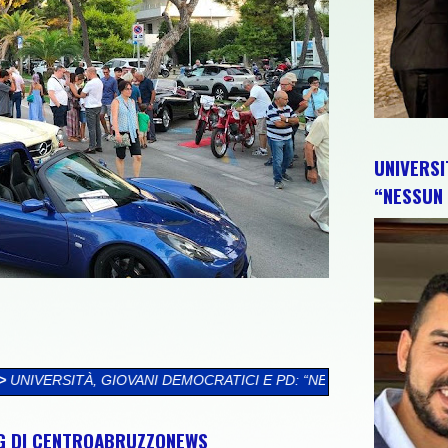
UNIVERSI
“NESSUN 
MOCRATICI E PD: “NESSUN TRIONFALISMO. IL GOVERNO CONTINU
NG DI CENTROABRUZZONEWS