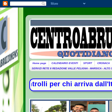
Home page
CALENDARIO EVENTI
SPORT
CRONACA
SERVIZI RETE 8 REDAZIONE VALLE PELIGNA - MARSICA - ALTO
va dall'Italia- Scontro tra Madrid e 