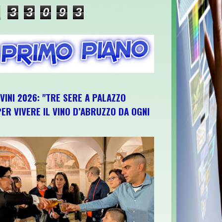
3
3
0
9
3
IVINI 2026: "TRE SERE A PALAZZO
ER VIVERE IL VINO D’ABRUZZO DA OGNI