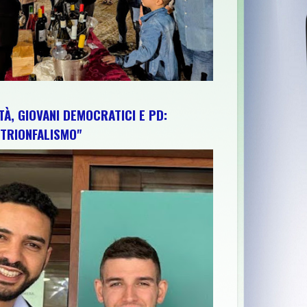
TÀ, GIOVANI DEMOCRATICI E PD:
TRIONFALISMO"
A A SOTTOFINANZIARE GLI ATENEI E L’ABRUZZO RESTA FERMO”