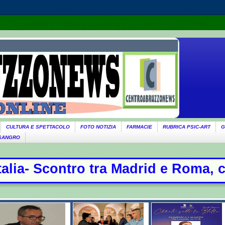
CULTURA E SPETTACOLO
FOTO NOTIZIA
FARMACIE
RUBRICA PSIC-ART
G
 SANGRO
Roma, controlli per chi arriva dall'