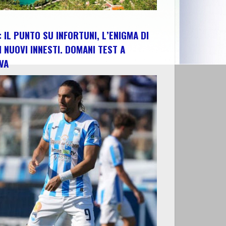
 IL PUNTO SU INFORTUNI, L’ENIGMA DI
I NUOVI INNESTI. DOMANI TEST A
VA