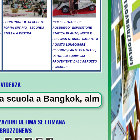
SCONTRONE: IL 10 AGOSTO
"SULLE STRADE DI
.
TORNA SIPARIO - SECONDA
ROSBURGO” ESPOSIZIONE
I
STELLA A DESTRA
STATICA DI AUTO, MOTO E
PULLMAN STORICI. SABATO, 8
AGOSTO LUNGOMARE
CELOMMI (PARTE CENTRALE).
OLTRE 100 EQUIPAGGI
PROVENIENTI DALL’ABRUZZO
E MARCHE
EVIDENZA
angkok, almeno 6 morti
ZAZIONI ULTIMA SETTIMANA
BRUZZONEWS
U21 il 5 ottobre a Pescara l'ultima gara di 