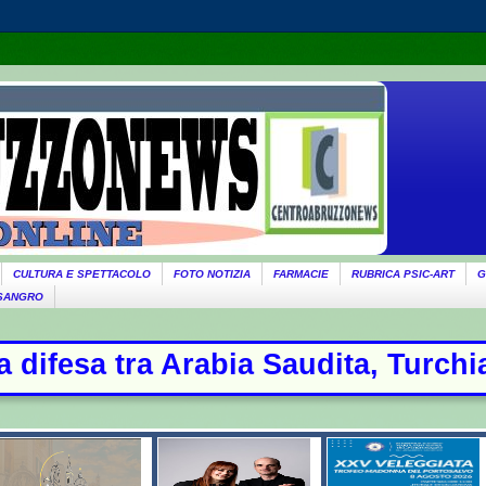
CULTURA E SPETTACOLO
FOTO NOTIZIA
FARMACIE
RUBRICA PSIC-ART
G
 SANGRO
ita, Turchia e Pakistan: oggi la fi