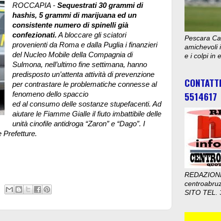
ROCCAPIA -
Sequestrati 30 grammi di
hashis, 5 grammi di marijuana ed un
consistente numero di spinelli già
confezionati.
A bloccare gli sciatori
Pescara Cal
provenienti da Roma e dalla Puglia i finanzieri
amichevoli i
del Nucleo Mobile della Compagnia di
e i colpi in
Sulmona, nell’ultimo fine settimana, hanno
predisposto un’attenta attività di prevenzione
CONTATT
per contrastare le problematiche connesse al
5514617
fenomeno dello spaccio
ed al consumo delle sostanze stupefacenti. Ad
aiutare le Fiamme Gialle il fiuto imbattibile delle
unità cinofile antidroga “Zaron” e “Dago”. I
e Prefetture.
REDAZION
centroabru
SITO TEL. 