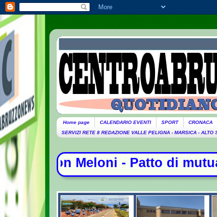
Home page
CALENDARIO EVENTI
SPORT
CRONACA
SERVIZI RETE 8 REDAZIONE VALLE PELIGNA - MARSICA - ALTO
atto di mutua difesa tra Arabia Saud