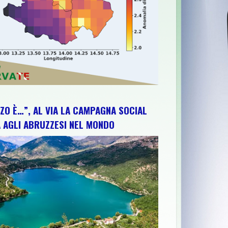
ZO È…”, AL VIA LA CAMPAGNA SOCIAL
 AGLI ABRUZZESI NEL MONDO
TE, CONCERTO E VALORIZZAZIONE DEL TERRITORIO
>>
56^MOSTR