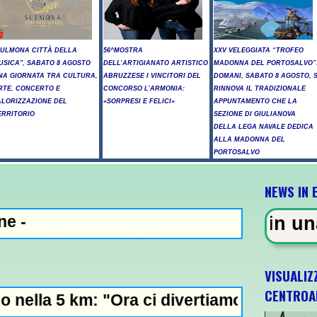
SULMONA CITTÀ DELLA
56^MOSTRA
XXV VELEGGIATA “TROFEO
USICA", SABATO 8 AGOSTO
DELL’ARTIGIANATO ARTISTICO
MADONNA DEL PORTOSALVO”
NA GIORNATA TRA CULTURA,
ABRUZZESE I VINCITORI DEL
DOMANI, SABATO 8 AGOSTO, S
RTE, CONCERTO E
CONCORSO L’ARMONIA:
RINNOVA IL TRADIZIONALE
ALORIZZAZIONE DEL
«SORPRESI E FELICI»
APPUNTAMENTO CHE LA
ERRITORIO
SEZIONE DI GIULIANOVA
DELLA LEGA NAVALE DEDICA
ALLA MADONNA DEL
PORTOSALVO
NEWS IN 
A - Sparatoria in una scuola a B
VISUALIZ
CENTROA
 "Ora ci divertiamo in staffetta"- L'Italia 