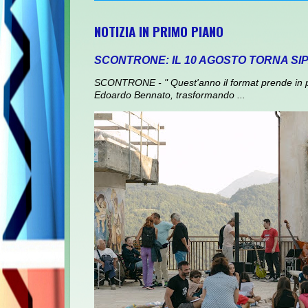
NOTIZIA IN PRIMO PIANO
SCONTRONE: IL 10 AGOSTO TORNA SI
SCONTRONE - " Quest'anno il format prende in prest
Edoardo Bennato, trasformando ...