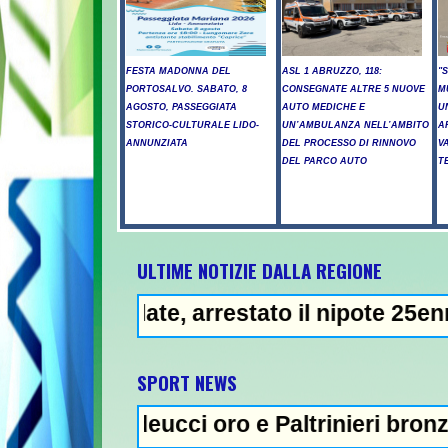
FESTA MADONNA DEL
ASL 1 ABRUZZO, 118:
"
PORTOSALVO. SABATO, 8
CONSEGNATE ALTRE 5 NUOVE
M
AGOSTO, PASSEGGIATA
AUTO MEDICHE E
U
STORICO-CULTURALE LIDO-
UN’AMBULANZA NELL’AMBITO
A
ANNUNZIATA
DEL PROCESSO DI RINNOVO
V
DEL PARCO AUTO
T
ULTIME NOTIZIE DALLA REGIONE
ate, arrestato il nipote 25enne -
NEWS IN EVIDENZ
SPORT NEWS
deucci oro e Paltrinieri bronzo nella 5 km: