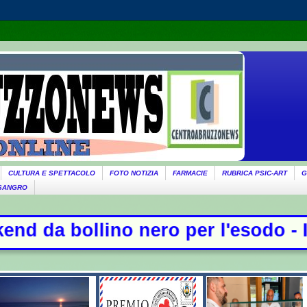
CULTURA E SPETTACOLO
FOTO NOTIZIA
FARMACIE
RUBRICA PSIC-ART
G
 SANGRO
nero per l'esodo - Il governo ricor