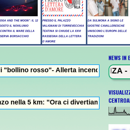
YOGA AND THE MOON": IL 12
PRESSO IL PALAZZO
DA SULMONA A SIGNO LE
GOSTO IL NOVILUNIO
VALIGNANI DI TORREVECCHIA
GIOSTRE CAVALLERESCHE
NCONTRA IL MARE DELLA
TEATINA SI CHIUDE LA XXVI
UNISCONO L’EUROPA DELLE
ISERVA BORSACCHIO
RASSEGNA DELLA LETTERA
TRADIZIONI
D’AMORE
NEWS IN 
- Allerta incendi in Abruzzo, giornata cri
WS IN EVIDENZA - Raid russi su Ki
VISUALIZ
CENTROA
 "Ora ci divertiamo in staffetta"- L'Italia 