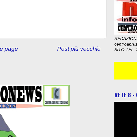
REDAZION
centroabru
e page
Post più vecchio
SITO TEL. 
RETE 8 -