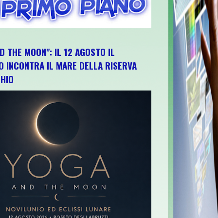
D THE MOON": IL 12 AGOSTO IL
O INCONTRA IL MARE DELLA RISERVA
HIO