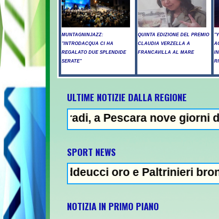
MUNTAGNINJAZZ:
QUINTA EDIZIONE DEL PREMIO
"
"INTRODACQUA CI HA
CLAUDIA VERZELLA A
A
REGALATO DUE SPLENDIDE
FRANCAVILLA AL MARE
I
SERATE"
R
ULTIME NOTIZIE DALLA REGIONE
, a Pescara nove giorni di "bollino rosso"
NE
SPORT NEWS
ddeucci oro e Paltrinieri bronzo nella 5 km:
NOTIZIA IN PRIMO PIANO