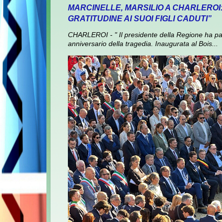
MARCINELLE, MARSILIO A CHARLEROI
GRATITUDINE AI SUOI FIGLI CADUTI”
CHARLEROI - " Il presidente della Regione ha pa
anniversario della tragedia. Inaugurata al Bois...