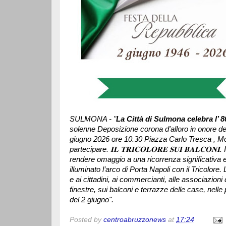
SULMONA - "
La Città di Sulmona celebra l’ 
solenne Deposizione corona d'alloro in onore dei 
giugno 2026 ore 10.30 Piazza Carlo Tresca , Mo
partecipare. 𝐈𝐋 𝐓𝐑𝐈𝐂𝐎𝐋𝐎𝐑𝐄 𝐒𝐔𝐈 𝐁𝐀𝐋𝐂𝐎
rendere omaggio a una ricorrenza significativa 
illuminato l’arco di Porta Napoli con il Tricolore.
L
e ai cittadini, ai commercianti, alle associazioni d
finestre, sui balconi e terrazze delle case, nelle 
del 2 giugno".
Posted by
centroabruzzonews
at
17:24