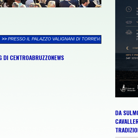
LIGNANI DI TORREVECCHIA TEATINA SI CHIUDE LA XXVI RASSEG
NG DI CENTROABRUZZONEWS
DA SULMO
CAVALLE
TRADIZIO