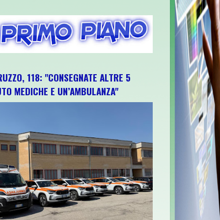
RUZZO, 118: "CONSEGNATE ALTRE 5
UTO MEDICHE E UN’AMBULANZA"