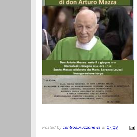
Ingresso 
Posted by
centroabruzzonews
at
17:19