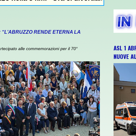
: “L’ABRUZZO RENDE ETERNA LA
ASL 1 AB
rtecipato alle commemorazioni per il 70°
NUOVE A