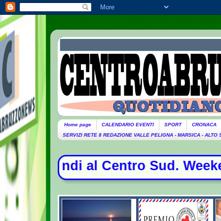
Home page
CALENDARIO EVENTI
SPORT
CRONACA
SERVIZI RETE 8 REDAZIONE VALLE PELIGNA - MARSICA - ALTO
 al Centro Sud. Weekend da bollino n