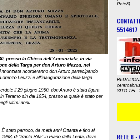
Rete8).
CONTATT
5514617
0, presso la Chiesa dell'Annunziata, in via
one della Targa per don Arturo Mazza, nel
l'Annunziata ricorderanno don Arturo partecipando
orenzo Leuzzi e all'inaugurazione della targa
REDAZION
centroabru
rdote il 29 giugno 1950, don Arturo è stata figura
SITO TEL. 
 in Teramo sin dal 1954, presso la quale è stato per
gli ultimi anni.
È stato parroco, da metà anni Ottanta e fino al
RETE 8 -
1998, di "Santa Rita" in Piano della Lenta, dove