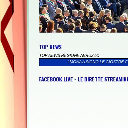
TOP NEWS
TOP NEWS REGIONE ABRUZZO
>
DA SULMONA A SIGNO LE GIOSTRE CAVALLERESCHE UNISCONO 
FACEBOOK LIVE - LE DIRETTE STREAMI