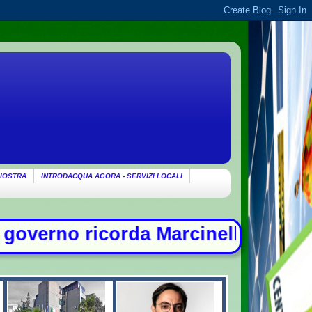
IOSTRA
INTRODACQUA AGORA - SERVIZI LOCALI
a Marcinelle: "Non c'è spazio per c