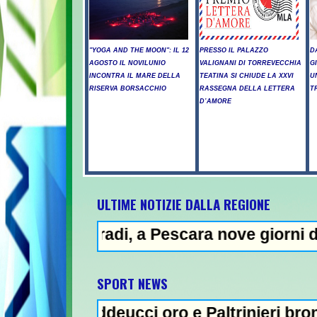
"YOGA AND THE MOON": IL 12
PRESSO IL PALAZZO
D
AGOSTO IL NOVILUNIO
VALIGNANI DI TORREVECCHIA
G
INCONTRA IL MARE DELLA
TEATINA SI CHIUDE LA XXVI
U
RISERVA BORSACCHIO
RASSEGNA DELLA LETTERA
T
D’AMORE
ULTIME NOTIZIE DALLA REGIONE
i, a Pescara nove giorni di "bollino rosso"
N
SPORT NEWS
ddeucci oro e Paltrinieri bronzo nella 5 km: