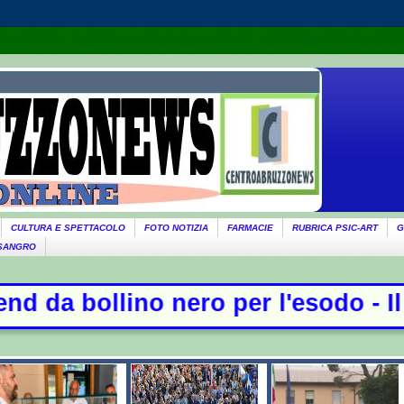
CULTURA E SPETTACOLO
FOTO NOTIZIA
FARMACIE
RUBRICA PSIC-ART
G
 SANGRO
ero per l'esodo - Il governo ricord