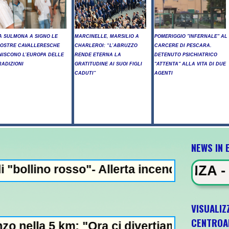
A SULMONA A SIGNO LE
MARCINELLE, MARSILIO A
POMERIGGIO "INFERNALE" AL
IOSTRE CAVALLERESCHE
CHARLEROI: “L’ABRUZZO
CARCERE DI PESCARA.
NISCONO L’EUROPA DELLE
RENDE ETERNA LA
DETENUTO PSICHIATRICO
RADIZIONI
GRATITUDINE AI SUOI FIGLI
"ATTENTA" ALLA VITA DI DUE
CADUTI”
AGENTI
NEWS IN 
- Allerta incendi in Abruzzo, giornata cri
EWS IN EVIDENZA - Raid russi su Ki
VISUALIZ
CENTROA
 "Ora ci divertiamo in staffetta"- L'Italia 