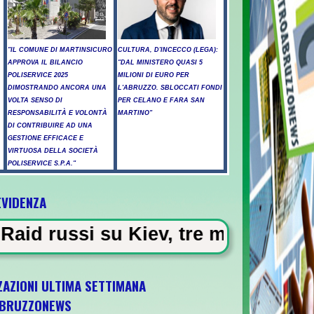
"IL COMUNE DI MARTINSICURO
CULTURA, D'INCECCO (LEGA):
APPROVA IL BILANCIO
"DAL MINISTERO QUASI 5
POLISERVICE 2025
MILIONI DI EURO PER
DIMOSTRANDO ANCORA UNA
L'ABRUZZO. SBLOCCATI FONDI
VOLTA SENSO DI
PER CELANO E FARA SAN
RESPONSABILITÀ E VOLONTÀ
MARTINO"
DI CONTRIBUIRE AD UNA
GESTIONE EFFICACE E
VIRTUOSA DELLA SOCIETÀ
POLISERVICE S.P.A."
EVIDENZA
tica su più fronti - A14, cantiere dopo inc
ev, tre morti tra cui un bambino v
ZAZIONI ULTIMA SETTIMANA
BRUZZONEWS
U21 il 5 ottobre a Pescara l'ultima gara di 