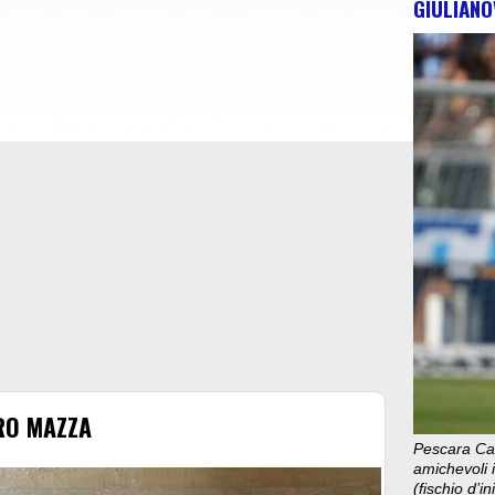
GIULIANO
RO MAZZA
Pescara Cal
amichevoli i
(fischio d’i