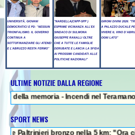
UNIVERSITÀ, GIOVANI
"NARDELLA(CNPP-SPP )
GIRONI DIVINI 2026: "T
DEMOCRATICI E PD: “NESSUN
ESPRIME VICINANZA ALL'EX
A PALAZZO DUCALE P
TRIONFALISMO. IL GOVERNO
SINDACO DI SULMONA
VIVERE IL VINO D’ABR
CONTINUA A
GIUSEPPE RANALLI OLTRE
OGNI LATO"
SOTTOFINANZIARE GLI ATENEI
CHE A TUTTE LE FAMIGLIE
E L’ABRUZZO RESTA FERMO”
DERUBATE E LANCIA LA SFIDA
AI PROSSIMI CANDIDATI ALLE
POLITICHE NAZIONALI"
ULTIME NOTIZIE DALLA REGIONE
la memoria - Incendi nel Teramano, ancora e
SPORT NEWS
rinieri bronzo nella 5 km: "Ora ci divertia