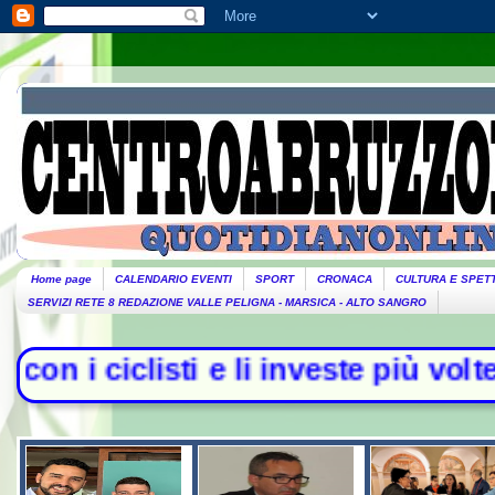
Home page
CALENDARIO EVENTI
SPORT
CRONACA
CULTURA E SPET
SERVIZI RETE 8 REDAZIONE VALLE PELIGNA - MARSICA - ALTO SANGRO
isti e li investe più volte con l'au