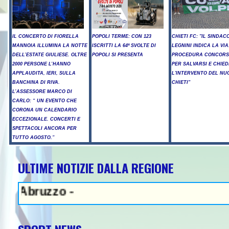
IL CONCERTO DI FIORELLA
POPOLI TERME: CON 123
CHIETI FC: "IL SINDAC
MANNOIA ILLUMINA LA NOTTE
ISCRITTI LA 64ª SVOLTE DI
LEGNINI INDICA LA VIA
DELL’ESTATE GIULIESE. OLTRE
POPOLI SI PRESENTA
PROCEDURA CONCORS
2000 PERSONE L’HANNO
PER SALVARSI E CHIED
APPLAUDITA, IERI, SULLA
L'INTERVENTO DEL NU
BANCHINA DI RIVA.
CHIETI"
L’ASSESSORE MARCO DI
CARLO: “ UN EVENTO CHE
CORONA UN CALENDARIO
ECCEZIONALE. CONCERTI E
SPETTACOLI ANCORA PER
TUTTO AGOSTO.”
ULTIME NOTIZIE DALLA REGIONE
zzo -