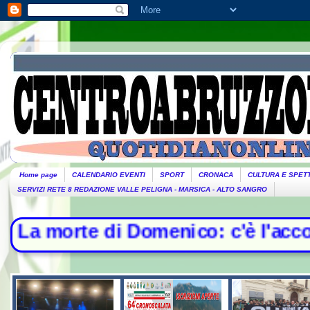
Home page
CALENDARIO EVENTI
SPORT
CRONACA
CULTURA E SPET
SERVIZI RETE 8 REDAZIONE VALLE PELIGNA - MARSICA - ALTO SANGRO
 Domenico: c'è l'accordo per il ris