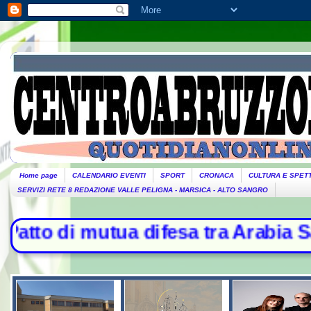
Home page
CALENDARIO EVENTI
SPORT
CRONACA
CULTURA E SPET
SERVIZI RETE 8 REDAZIONE VALLE PELIGNA - MARSICA - ALTO SANGRO
sa tra Arabia Saudita, Turchia e Pa