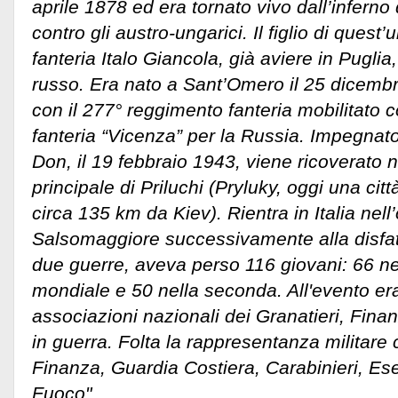
aprile 1878 ed era tornato vivo dall’inferno
contro gli austro-ungarici. Il figlio di quest’u
fanteria Italo Giancola, già aviere in Puglia
russo. Era nato a Sant’Omero il 25 dicembr
con il 277° reggimento fanteria mobilitato c
fanteria “Vicenza” per la Russia. Impegnato 
Don, il 19 febbraio 1943, viene ricoverato
principale di Priluchi (Pryluky, oggi una citt
circa 135 km da Kiev). Rientra in Italia nell
Salsomaggiore successivamente alla disfat
due guerre, aveva perso 116 giovani: 66 ne
mondiale e 50 nella seconda. All'evento er
associazioni nazionali dei Granatieri, Finan
in guerra. Folta la rappresentanza militare 
Finanza, Guardia Costiera, Carabinieri, Eser
Fuoco".