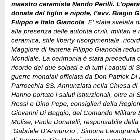
maestro ceramista Nando Perilli. L’opera 
donata dal figlio e nipote, l’avv. Biagio G
Filippo e Italo Giancola
. E’ stata svelata 
alla presenza delle autorità civili, militari e
ceramica, stile liberty-risorgimentale, ricor
Maggiore di fanteria Filippo Giancola redu
Mondiale.
La cerimonia è stata preceduta 
ricordo dei due soldati e di tutti i caduti d
guerre mondiali officiata da Don Patrick Di
Parrocchia SS. Annunziata nella Chiesa di
Hanno portato i saluti istituzionali, oltre al
Rossi e Dino Pepe, consiglieri della Region
Giovanni Di Baggio, del Comando Militare 
Molise, Paola Donatelli, responsabile della 
“Gabriele D’Annunzio”; Simona Leongrande,
di Teramo e Tito Rubini, storico e scrittore.