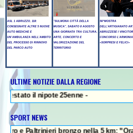
ASL 1 ABRUZZO, 118:
"SULMONA CITTÀ DELLA
56^MOSTRA
CONSEGNATE ALTRE 5 NUOVE
MUSICA", SABATO 8 AGOSTO
DELL’ARTIGIANATO AR
AUTO MEDICHE E
UNA GIORNATA TRA CULTURA,
ABRUZZESE I VINCITOR
UN’AMBULANZA NELL’AMBITO
ARTE, CONCERTO E
CONCORSO L’ARMONIA
DEL PROCESSO DI RINNOVO
VALORIZZAZIONE DEL
«SORPRESI E FELICI»
DEL PARCO AUTO
TERRITORIO
ULTIME NOTIZIE DALLA REGIONE
NEWS IN EVIDENZA - Sparatori
il nipote 25enne -
SPORT NEWS
trinieri bronzo nella 5 km: "Ora ci diverti