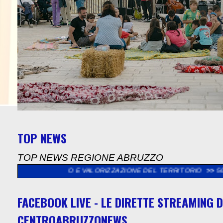
TOP NEWS
TOP NEWS REGIONE ABRUZZO
TO E VALORIZZAZIONE DEL TERRITORIO
>>
56^MOSTRA DELL’ART
FACEBOOK LIVE - LE DIRETTE STREAMING D
CENTROABRUZZONEWS