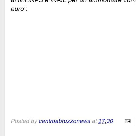
euro".
Posted by
centroabruzzonews
at
17:30