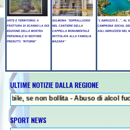
ARTE E TERRITORIO: A
SULMONA: "SOPRALLUOGO
“L’ABRUZZO È…”, AL V
FRATTURA DI SCANNO LA XXX
NEL CANTIERE DELLA
CAMPAGNA SOCIAL DE
EDIZIONE DELLA MOSTRA
CAPPELLA MONUMENTALE
AGLI ABRUZZESI NEL
PERSONALE DI NESTORE
INTITOLATA ALLA FAMIGLIA
PRESUTTI, "RITORNI"
MAZARA"
ULTIME NOTIZIE DALLA REGIONE
NEWS IN EVIDENZA - 
, se non bollita - Abuso di alcol fuori dal
SPORT NEWS