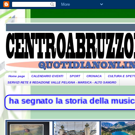
Home page
CALENDARIO EVENTI
SPORT
CRONACA
CULTURA E SPET
SERVIZI RETE 8 REDAZIONE VALLE PELIGNA - MARSICA - ALTO SANGRO
gnato la storia della musica - L'Ir