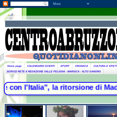
Home page
CALENDARIO EVENTI
SPORT
CRONACA
CULTURA E SPET
SERVIZI RETE 8 REDAZIONE VALLE PELIGNA - MARSICA - ALTO SANGRO
 la ritorsione di Madrid - Esodo es