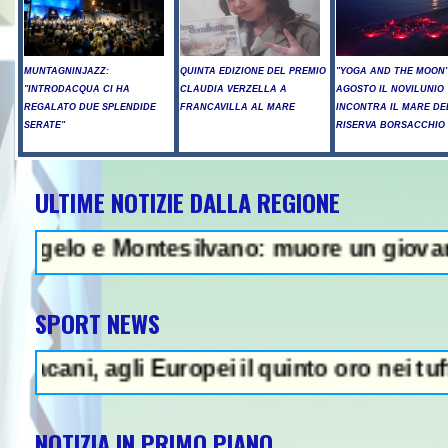
MUNTAGNINJAZZ:
QUINTA EDIZIONE DEL PREMIO
"YOGA AND THE MOON":
"INTRODACQUA CI HA
CLAUDIA VERZELLA A
AGOSTO IL NOVILUNIO
REGALATO DUE SPLENDIDE
FRANCAVILLA AL MARE
INCONTRA IL MARE DE
SERATE"
RISERVA BORSACCHIO
ULTIME NOTIZIE DALLA REGIONE
d russi su Kiev, tre morti tra cui
ntesilvano: muore un giovane - In Abruzzo 
SPORT NEWS
i Europei il quinto oro nei tuffi sincro con
NOTIZIA IN PRIMO PIANO