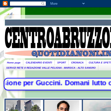
Home page
CALENDARIO EVENTI
SPORT
CRONACA
CULTURA E SPET
SERVIZI RETE 8 REDAZIONE VALLE PELIGNA - MARSICA - ALTO SANGRO
ini. Domani lutto cittadino- Conte 