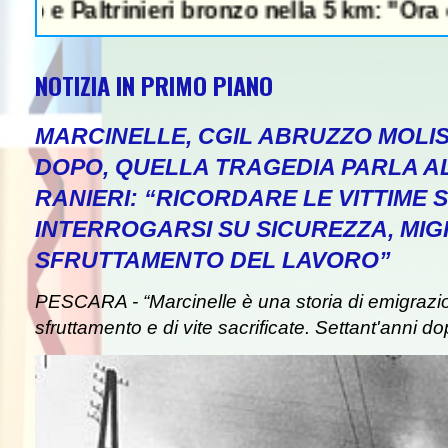
ltrinieri bronzo nella 5 km: "Ora ci diverti
NOTIZIA IN PRIMO PIANO
MARCINELLE, CGIL ABRUZZO MOLIS
DOPO, QUELLA TRAGEDIA PARLA A
RANIERI: “RICORDARE LE VITTIME S
INTERROGARSI SU SICUREZZA, MIG
SFRUTTAMENTO DEL LAVORO”
PESCARA - “Marcinelle è una storia di emigrazion
sfruttamento e di vite sacrificate. Settant'anni do