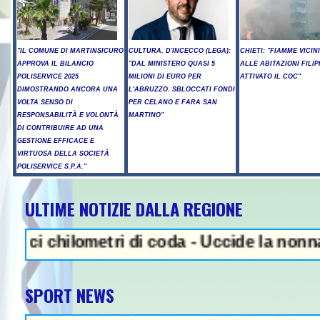
"IL COMUNE DI MARTINSICURO
CULTURA, D'INCECCO (LEGA):
CHIETI: "FIAMME VICIN
APPROVA IL BILANCIO
"DAL MINISTERO QUASI 5
ALLE ABITAZIONI FILIP
POLISERVICE 2025
MILIONI DI EURO PER
ATTIVATO IL COC"
DIMOSTRANDO ANCORA UNA
L'ABRUZZO. SBLOCCATI FONDI
VOLTA SENSO DI
PER CELANO E FARA SAN
RESPONSABILITÀ E VOLONTÀ
MARTINO"
DI CONTRIBUIRE AD UNA
GESTIONE EFFICACE E
VIRTUOSA DELLA SOCIETÀ
POLISERVICE S.P.A."
ULTIME NOTIZIE DALLA REGIONE
NEWS IN EVIDENZA - Sparator
hilometri di coda - Uccide la nonna a marte
SPORT NEWS