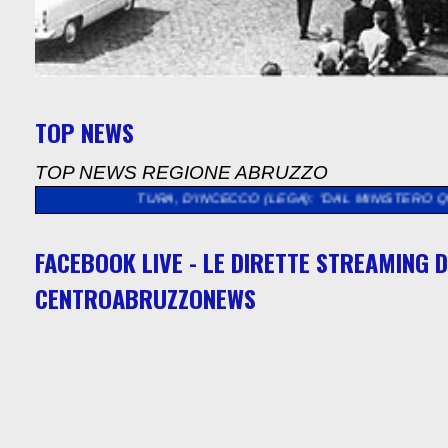
TOP NEWS
TOP NEWS REGIONE ABRUZZO
>
CULTURA, D'INCECCO (LEGA): "DAL MINISTERO QUASI 5 MILION
FACEBOOK LIVE - LE DIRETTE STREAMING D
CENTROABRUZZONEWS