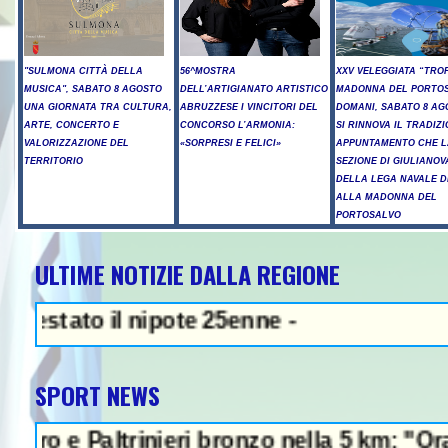
"SULMONA CITTÀ DELLA
56^MOSTRA
XXV VELEGGIATA “TRO
MUSICA", SABATO 8 AGOSTO
DELL’ARTIGIANATO ARTISTICO
MADONNA DEL PORTOS
UNA GIORNATA TRA CULTURA,
ABRUZZESE I VINCITORI DEL
DOMANI, SABATO 8 AG
ARTE, CONCERTO E
CONCORSO L’ARMONIA:
SI RINNOVA IL TRADIZ
VALORIZZAZIONE DEL
«SORPRESI E FELICI»
APPUNTAMENTO CHE L
TERRITORIO
SEZIONE DI GIULIANOV
DELLA LEGA NAVALE D
ALLA MADONNA DEL
PORTOSALVO
ULTIME NOTIZIE DALLA REGIONE
NEWS IN EVIDENZA - Sparator
 il nipote 25enne -
SPORT NEWS
ltrinieri bronzo nella 5 km: "Ora ci diverti