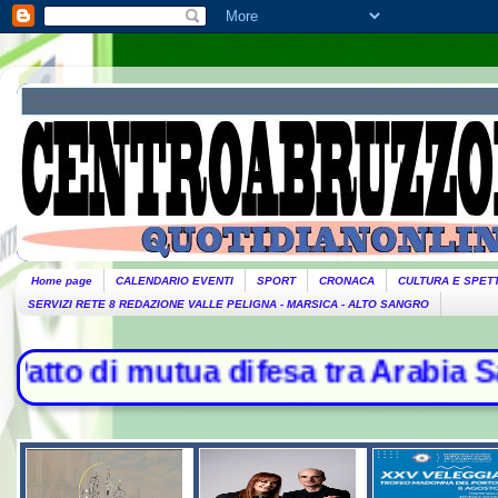
Home page
CALENDARIO EVENTI
SPORT
CRONACA
CULTURA E SPET
SERVIZI RETE 8 REDAZIONE VALLE PELIGNA - MARSICA - ALTO SANGRO
esa tra Arabia Saudita, Turchia e P