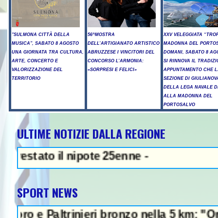
"SULMONA CITTÀ DELLA
56^MOSTRA
XXV VELEGGIATA “TRO
MUSICA", SABATO 8 AGOSTO
DELL’ARTIGIANATO ARTISTICO
MADONNA DEL PORTOS
UNA GIORNATA TRA CULTURA,
ABRUZZESE I VINCITORI DEL
DOMANI, SABATO 8 AG
ARTE, CONCERTO E
CONCORSO L’ARMONIA:
SI RINNOVA IL TRADIZ
VALORIZZAZIONE DEL
«SORPRESI E FELICI»
APPUNTAMENTO CHE L
TERRITORIO
SEZIONE DI GIULIANOV
DELLA LEGA NAVALE D
ALLA MADONNA DEL
PORTOSALVO
ULTIME NOTIZIE DALLA REGIONE
NEWS IN EVIDENZA - Sparat
to il nipote 25enne -
SPORT NEWS
Paltrinieri bronzo nella 5 km: "Ora ci diver