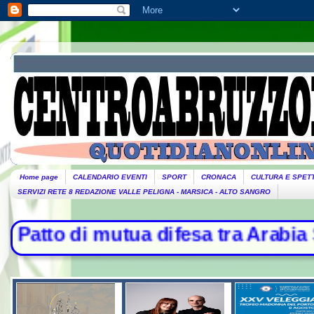
Home page
CALENDARIO EVENTI
SPORT
CRONACA
CULTURA E SPET
SERVIZI RETE 8 REDAZIONE VALLE PELIGNA - MARSICA - ALTO SANGRO
difesa tra Arabia Saudita, Turchia 