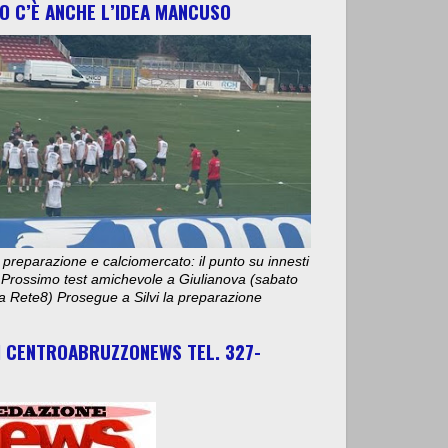
O C’È ANCHE L’IDEA MANCUSO
 preparazione e calciomercato: il punto su innesti
e. Prossimo test amichevole a Giulianova (sabato
ta Rete8) Prosegue a Silvi la preparazione
I CENTROABRUZZONEWS TEL. 327-