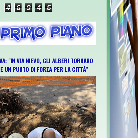
4
6
9
4
6
VA: "IN VIA NIEVO, GLI ALBERI TORNANO
E UN PUNTO DI FORZA PER LA CITTÀ"