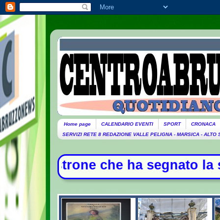
Home page
CALENDARIO EVENTI
SPORT
CRONACA
SERVIZI RETE 8 REDAZIONE VALLE PELIGNA - MARSICA - ALTO
he ha segnato la storia della music