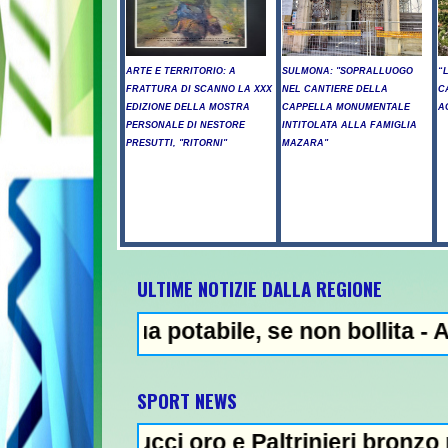
ARTE E TERRITORIO: A
SULMONA: "SOPRALLUOGO
“
FRATTURA DI SCANNO LA XXX
NEL CANTIERE DELLA
C
EDIZIONE DELLA MOSTRA
CAPPELLA MONUMENTALE
A
PERSONALE DI NESTORE
INTITOLATA ALLA FAMIGLIA
PRESUTTI, "RITORNI"
MAZARA"
ULTIME NOTIZIE DALLA REGIONE
a potabile, se non bollita - Abuso di alcol
NEWS IN EVI
SPORT NEWS
ci oro e Paltrinieri bronzo nella 5 km: "Ora