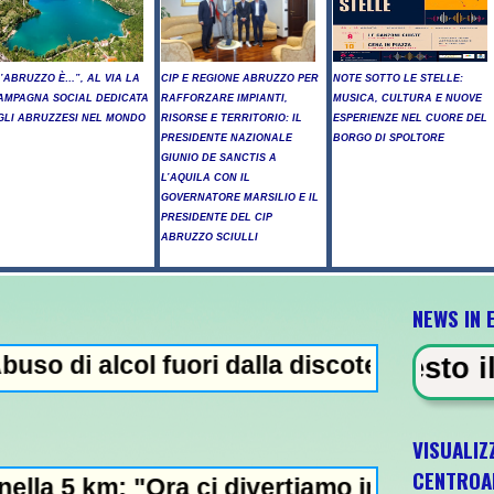
L’ABRUZZO È…”, AL VIA LA
CIP E REGIONE ABRUZZO PER
NOTE SOTTO LE STELLE:
AMPAGNA SOCIAL DEDICATA
RAFFORZARE IMPIANTI,
MUSICA, CULTURA E NUOVE
GLI ABRUZZESI NEL MONDO
RISORSE E TERRITORIO: IL
ESPERIENZE NEL CUORE DEL
PRESIDENTE NAZIONALE
BORGO DI SPOLTORE
GIUNIO DE SANCTIS A
L’AQUILA CON IL
GOVERNATORE MARSILIO E IL
PRESIDENTE DEL CIP
ABRUZZO SCIULLI
NEWS IN 
 fuori dalla discoteca, minorenni intossica
DENZA - Arresto illegale e peculato
VISUALIZ
CENTROA
 ci divertiamo in staffetta"- L'Italia U21 i