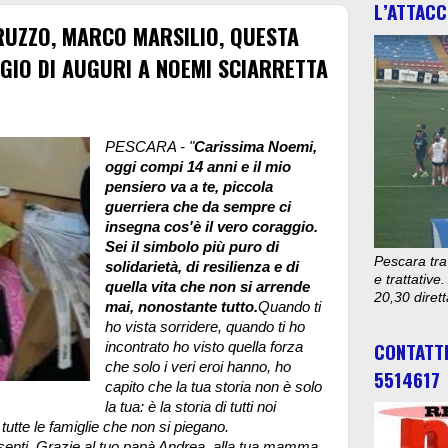
L’ATTACC
RUZZO, MARCO MARSILIO, QUESTA
IO DI AUGURI A NOEMI SCIARRETTA
PESCARA - "
Carissima Noemi,
oggi compi 14 anni e il mio
pensiero va a te, piccola
guerriera che da sempre ci
insegna cos'è il vero coraggio.
Sei il simbolo più puro di
Pescara tra
solidarietà, di resilienza e di
e trattativ
quella vita che non si arrende
20,30 diret
mai, nonostante tutto.
Quando ti
ho vista sorridere, quando ti ho
CONTATT
incontrato ho visto quella forza
che solo i veri eroi hanno, ho
5514617
capito che la tua storia non è solo
la tua:
è la storia di tutti noi
tutte le famiglie che non si piegano.
esenti. Grazie al tuo papà Andrea, alla tua mamma