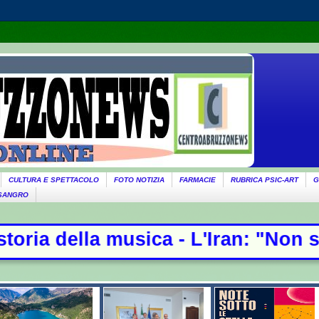
CULTURA E SPETTACOLO
FOTO NOTIZIA
FARMACIE
RUBRICA PSIC-ART
G
 SANGRO
a - L'Iran: "Non stiamo negoziando