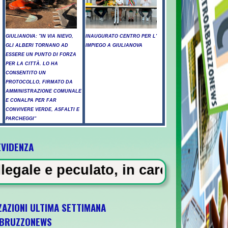
GIULIANOVA: "IN VIA NIEVO,
INAUGURATO CENTRO PER L'
GLI ALBERI TORNANO AD
IMPIEGO A GIULIANOVA
ESSERE UN PUNTO DI FORZA
PER LA CITTÀ. LO HA
CONSENTITO UN
PROTOCOLLO, FIRMATO DA
AMMINISTRAZIONE COMUNALE
E CONALPA PER FAR
CONVIVERE VERDE, ASFALTI E
PARCHEGGI"
EVIDENZA
ti a Pescara - Il vento riaccende il rogo 
, in carcere 5 vigili urbani a Mil
ZAZIONI ULTIMA SETTIMANA
BRUZZONEWS
l 5 ottobre a Pescara l'ultima gara di quali