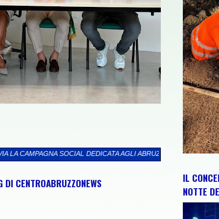
EDICATA AGLI ABRUZZESI NEL MONDO
>>
CIP E REGIONE ABRUZZO
IL CONCE
NG DI CENTROABRUZZONEWS
NOTTE DE