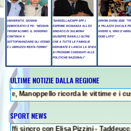
UNIVERSITÀ, GIOVANI
"NARDELLA(CNPP-SPP )
GIRONI DIVINI 2026: "T
DEMOCRATICI E PD: “NESSUN
ESPRIME VICINANZA ALL'EX
A PALAZZO DUCALE P
TRIONFALISMO. IL GOVERNO
SINDACO DI SULMONA
VIVERE IL VINO D’ABR
CONTINUA A
GIUSEPPE RANALLI OLTRE
OGNI LATO"
SOTTOFINANZIARE GLI ATENEI
CHE A TUTTE LE FAMIGLIE
E L’ABRUZZO RESTA FERMO”
DERUBATE E LANCIA LA SFIDA
AI PROSSIMI CANDIDATI ALLE
POLITICHE NAZIONALI"
ULTIME NOTIZIE DALLA REGIONE
noppello ricorda le vittime e i custodi de
SPORT NEWS
ncro con Elisa Pizzini - Taddeucci oro e Pal