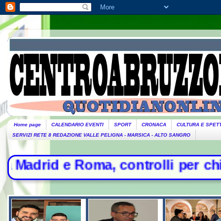
Home page
CALENDARIO EVENTI
SPORT
CRONACA
CULTURA E SPET
SERVIZI RETE 8 REDAZIONE VALLE PELIGNA - MARSICA - ALTO SANGRO
a, controlli per chi arriva dall'Ita