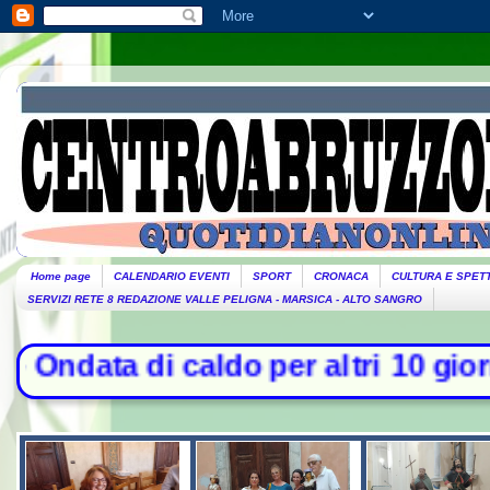
Home page
CALENDARIO EVENTI
SPORT
CRONACA
CULTURA E SPET
SERVIZI RETE 8 REDAZIONE VALLE PELIGNA - MARSICA - ALTO SANGRO
orni: oggi 27 bollini rossi, venerd