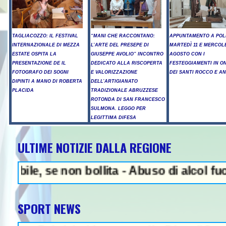
TAGLIACOZZO: IL FESTIVAL
“MANI CHE RACCONTANO:
APPUNTAMENTO A POL
INTERNAZIONALE DI MEZZA
L’ARTE DEL PRESEPE DI
MARTEDÌ 11 E MERCOLE
ESTATE OSPITA LA
GIUSEPPE AVOLIO” INCONTRO
AGOSTO CON I
PRESENTAZIONE DE IL
DEDICATO ALLA RISCOPERTA
FESTEGGIAMENTI IN O
FOTOGRAFO DEI SOGNI
E VALORIZZAZIONE
DEI SANTI ROCCO E A
DIPINTI A MANO DI ROBERTA
DELL’ARTIGIANATO
PLACIDA
TRADIZIONALE ABRUZZESE
ROTONDA DI SAN FRANCESCO
SULMONA. LEGGO PER
LEGITTIMA DIFESA
ULTIME NOTIZIE DALLA REGIONE
NEWS IN EVIDENZA
a - Abuso di alcol fuori dalla discoteca, m
SPORT NEWS