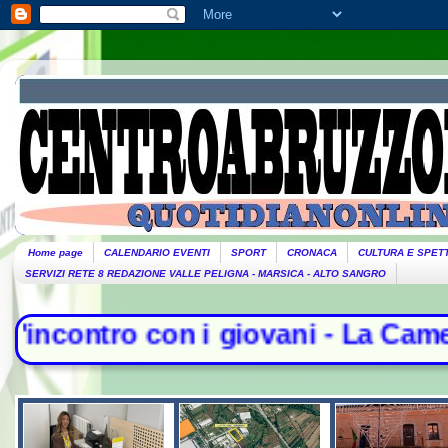
Home page
CALENDARIO EVENTI
SPORT
CRONACA
CULTURA E SPET
SERVIZI RETE 8 REDAZIONE VALLE PELIGNA - MARSICA - ALTO SANGRO
 i giovani - La Camera nega l'acqu