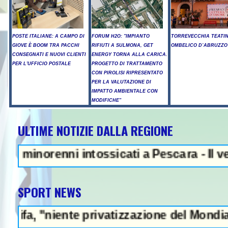
POSTE ITALIANE: A CAMPO DI
FORUM H2O: "IMPIANTO
TORREVECCHIA TEATI
GIOVE È BOOM TRA PACCHI
RIFIUTI A SULMONA, GET
OMBELICO D’ABRUZZO
CONSEGNATI E NUOVI CLIENTI
ENERGY TORNA ALLA CARICA.
PER L'UFFICIO POSTALE
PROGETTO DI TRATTAMENTO
CON PIROLISI RIPRESENTATO
PER LA VALUTAZIONE DI
IMPATTO AMBIENTALE CON
MODIFICHE"
ULTIME NOTIZIE DALLA REGIONE
NEWS IN EVID
norenni intossicati a Pescara - Il vento r
SPORT NEWS
niente privatizzazione del Mondiale"- L'Ital