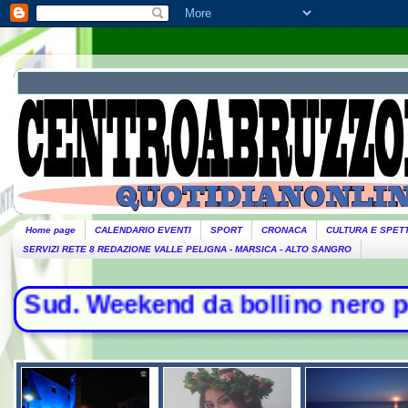
Home page
CALENDARIO EVENTI
SPORT
CRONACA
CULTURA E SPET
SERVIZI RETE 8 REDAZIONE VALLE PELIGNA - MARSICA - ALTO SANGRO
. Weekend da bollino nero per l'esod