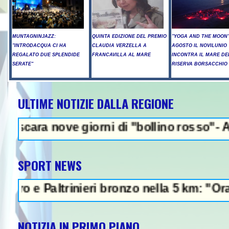
MUNTAGNINJAZZ:
QUINTA EDIZIONE DEL PREMIO
"YOGA AND THE MOON":
"INTRODACQUA CI HA
CLAUDIA VERZELLA A
AGOSTO IL NOVILUNIO
REGALATO DUE SPLENDIDE
FRANCAVILLA AL MARE
INCONTRA IL MARE DE
SERATE"
RISERVA BORSACCHIO
ULTIME NOTIZIE DALLA REGIONE
NEWS IN EVIDE
ove giorni di "bollino rosso"- Allerta ince
SPORT NEWS
Paltrinieri bronzo nella 5 km: "Ora ci diver
NOTIZIA IN PRIMO PIANO