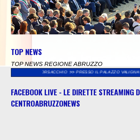
TOP NEWS
TOP NEWS REGIONE ABRUZZO
RVA BORSACCHIO
>>
PRESSO IL PALAZZO VALIGNANI DI TORREVEC
FACEBOOK LIVE - LE DIRETTE STREAMING D
CENTROABRUZZONEWS