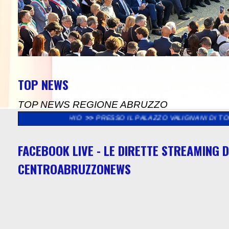
TOP NEWS
TOP NEWS REGIONE ABRUZZO
SACCHIO
>>
PRESSO IL PALAZZO VALIGNANI DI TORREVECCHIA T
FACEBOOK LIVE - LE DIRETTE STREAMING D
CENTROABRUZZONEWS