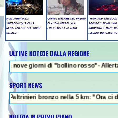
MUNTAGNINJAZZ:
QUINTA EDIZIONE DEL PREMIO
"YOGA AND THE MOON":
"INTRODACQUA CI HA
CLAUDIA VERZELLA A
AGOSTO IL NOVILUNIO
REGALATO DUE SPLENDIDE
FRANCAVILLA AL MARE
INCONTRA IL MARE DE
SERATE"
RISERVA BORSACCHIO
ULTIME NOTIZIE DALLA REGIONE
NEWS IN EVIDENZA 
iorni di "bollino rosso"- Allerta incendi 
SPORT NEWS
inieri bronzo nella 5 km: "Ora ci divertiamo
NOTIZIA IN PRIMO PIANO