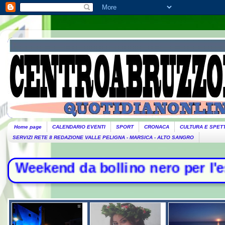
Home page
CALENDARIO EVENTI
SPORT
CRONACA
CULTURA E SPET
SERVIZI RETE 8 REDAZIONE VALLE PELIGNA - MARSICA - ALTO SANGRO
kend da bollino nero per l'esodo - 