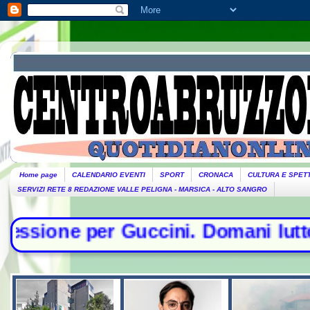
Home page
CALENDARIO EVENTI
SPORT
CRONACA
CULTURA E SPET
SERVIZI RETE 8 REDAZIONE VALLE PELIGNA - MARSICA - ALTO SANGRO
ccini. Domani lutto cittadino- Cont