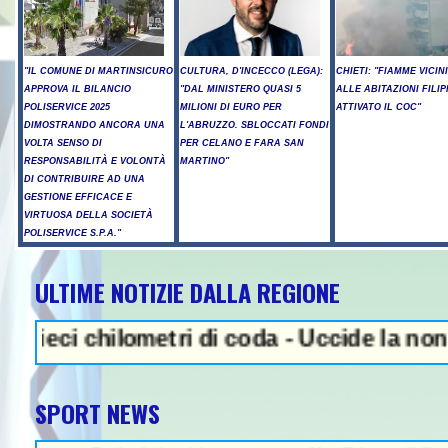
"IL COMUNE DI MARTINSICURO
CULTURA, D'INCECCO (LEGA):
CHIETI: "FIAMME VICIN
APPROVA IL BILANCIO
"DAL MINISTERO QUASI 5
ALLE ABITAZIONI FILIP
POLISERVICE 2025
MILIONI DI EURO PER
ATTIVATO IL COC"
DIMOSTRANDO ANCORA UNA
L'ABRUZZO. SBLOCCATI FONDI
VOLTA SENSO DI
PER CELANO E FARA SAN
RESPONSABILITÀ E VOLONTÀ
MARTINO"
DI CONTRIBUIRE AD UNA
GESTIONE EFFICACE E
VIRTUOSA DELLA SOCIETÀ
POLISERVICE S.P.A."
ULTIME NOTIZIE DALLA REGIONE
NEWS IN EVIDENZA - Sparato
chilometri di coda - Uccide la nonna a mar
SPORT NEWS