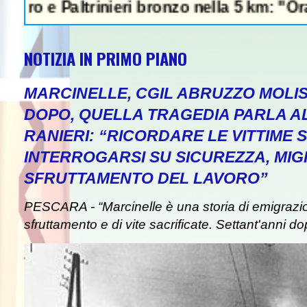
Paltrinieri bronzo nella 5 km: "Ora ci diver
NOTIZIA IN PRIMO PIANO
MARCINELLE, CGIL ABRUZZO MOLIS
DOPO, QUELLA TRAGEDIA PARLA A
RANIERI: “RICORDARE LE VITTIME S
INTERROGARSI SU SICUREZZA, MIG
SFRUTTAMENTO DEL LAVORO”
PESCARA - “Marcinelle è una storia di emigrazion
sfruttamento e di vite sacrificate. Settant'anni do