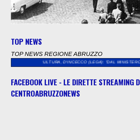
TOP NEWS
TOP NEWS REGIONE ABRUZZO
>>
CULTURA, D'INCECCO (LEGA): "DAL MINISTERO QUASI 5 MILI
FACEBOOK LIVE - LE DIRETTE STREAMING D
CENTROABRUZZONEWS