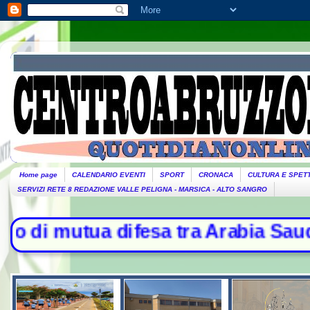
Home page
CALENDARIO EVENTI
SPORT
CRONACA
CULTURA E SPET
SERVIZI RETE 8 REDAZIONE VALLE PELIGNA - MARSICA - ALTO SANGRO
a tra Arabia Saudita, Turchia e Pak