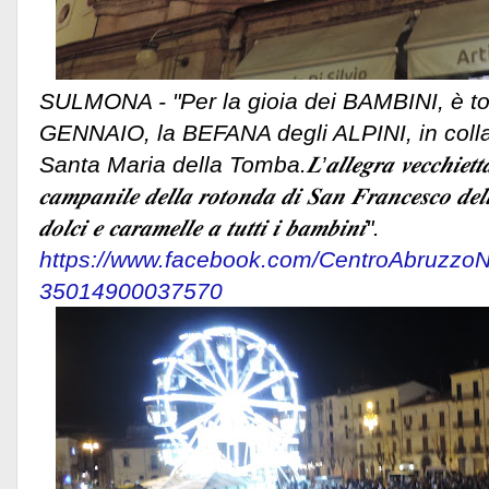
SULMONA -
"Per la gioia dei BAMBINI, è to
GENNAIO, la BEFANA degli ALPINI, in colla
Santa Maria della Tomba.𝑳’𝒂𝒍𝒍𝒆𝒈𝒓𝒂 𝒗𝒆𝒄𝒄𝒉𝒊𝒆𝒕𝒕
𝒄𝒂𝒎𝒑𝒂𝒏𝒊𝒍𝒆 𝒅𝒆𝒍𝒍𝒂 𝒓𝒐𝒕𝒐𝒏𝒅𝒂 𝒅𝒊 𝑺𝒂𝒏 𝑭𝒓𝒂𝒏𝒄𝒆𝒔𝒄𝒐 𝒅𝒆𝒍𝒍
𝒅𝒐𝒍𝒄𝒊
𝒆 𝒄𝒂𝒓𝒂𝒎𝒆𝒍𝒍𝒆 𝒂 𝒕𝒖𝒕𝒕𝒊 𝒊 𝒃𝒂𝒎𝒃𝒊𝒏𝒊".
https://www.facebook.com/CentroAbruzzo
35014900037570