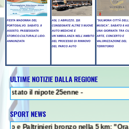
FESTA MADONNA DEL
ASL 1 ABRUZZO, 118:
"SULMONA CITTÀ DEL
PORTOSALVO. SABATO, 8
CONSEGNATE ALTRE 5 NUOVE
MUSICA", SABATO 8 A
AGOSTO, PASSEGGIATA
AUTO MEDICHE E
UNA GIORNATA TRA C
STORICO-CULTURALE LIDO-
UN’AMBULANZA NELL’AMBITO
ARTE, CONCERTO E
ANNUNZIATA
DEL PROCESSO DI RINNOVO
VALORIZZAZIONE DEL
DEL PARCO AUTO
TERRITORIO
ULTIME NOTIZIE DALLA REGIONE
NEWS IN EVIDENZA - Sparator
 il nipote 25enne -
SPORT NEWS
ltrinieri bronzo nella 5 km: "Ora ci diverti