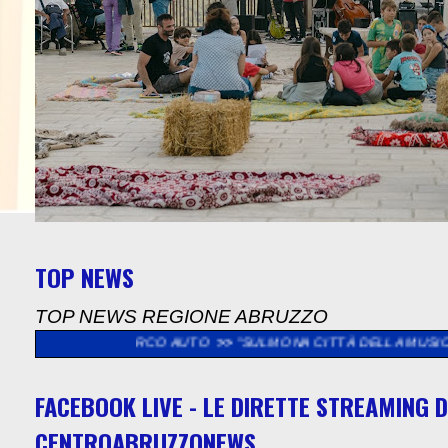
TOP NEWS
TOP NEWS REGIONE ABRUZZO
L PARCO AUTO
>>
"SULMONA CITTÀ DELLA MUSICA", SABATO 8 A
FACEBOOK LIVE - LE DIRETTE STREAMING D
CENTROABRUZZONEWS