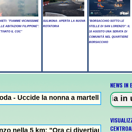
HIETI: "FIAMME VICINISSIME
SULMONA: APERTA LA NUOVA
"BORSACCHIO SOTTO LE
LLE ABITAZIONI FILIPPONE":
ROTATORIA
STELLE DI SAN LORENZO": IL
TTIVATO IL COC"
10 AGOSTO UNA SERATA DI
COMUNITÀ NEL QUARTIERE
BORSACCHIO
NEWS IN 
 la nonna a martellate, arrestato il nipote
NZA - Sparatoria in una scuola a
VISUALIZ
CENTROA
: "Ora ci divertiamo in staffetta"- L'Itali