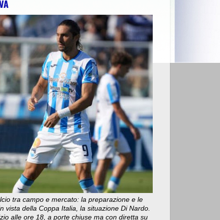
VA
 FONDI PER CELANO E FARA SAN MARTINO"
>>
CHIETI: "FIAMME V
cio tra campo e mercato: la preparazione e le
n vista della Coppa Italia, la situazione Di Nardo.
nizio alle ore 18, a porte chiuse ma con diretta su