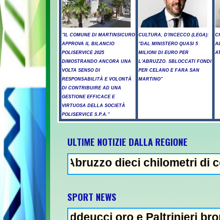
"IL COMUNE DI MARTINSICURO
CULTURA, D'INCECCO (LEGA):
C
APPROVA IL BILANCIO
"DAL MINISTERO QUASI 5
A
POLISERVICE 2025
MILIONI DI EURO PER
A
DIMOSTRANDO ANCORA UNA
L'ABRUZZO. SBLOCCATI FONDI
VOLTA SENSO DI
PER CELANO E FARA SAN
RESPONSABILITÀ E VOLONTÀ
MARTINO"
DI CONTRIBUIRE AD UNA
GESTIONE EFFICACE E
VIRTUOSA DELLA SOCIETÀ
POLISERVICE S.P.A."
ULTIME NOTIZIE DALLA REGIONE
n Abruzzo dieci chilometri di coda - Uccide
NEWS IN EVIDE
SPORT NEWS
addeucci oro e Paltrinieri bronzo nella 5 km