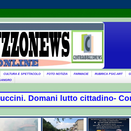
CULTURA E SPETTACOLO
FOTO NOTIZIA
FARMACIE
RUBRICA PSIC-ART
G
 SANGRO
ttadino- Conte sfida la commission