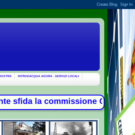
IOSTRA
INTRODACQUA AGORA - SERVIZI LOCALI
e Covid, duello con Meloni - Patto 