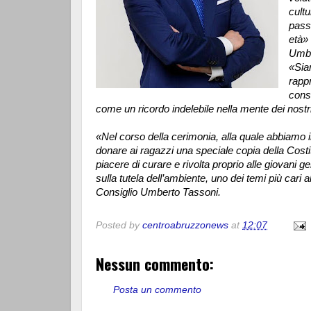
cult
passa
età»
Umbe
«Sia
rapp
cons
come un ricordo indelebile nella mente dei nost
«Nel corso della cerimonia, alla quale abbiamo in
donare ai ragazzi una speciale copia della Costi
piacere di curare e rivolta proprio alle giovani ge
sulla tutela dell’ambiente, uno dei temi più cari
Consiglio Umberto Tassoni.
Posted by
centroabruzzonews
at
12:07
Nessun commento:
Posta un commento