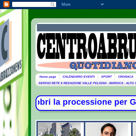
Home page
CALENDARIO EVENTI
SPORT
CRONACA
SERVIZI RETE 8 REDAZIONE VALLE PELIGNA - MARSICA - ALTO
ssione per Guccini. Domani lutto ci