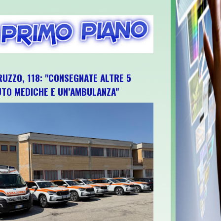
RUZZO, 118: "CONSEGNATE ALTRE 5
UTO MEDICHE E UN’AMBULANZA"