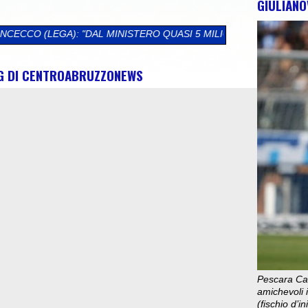
GIULIANO
INISTERO QUASI 5 MILIONI DI EURO PER L'ABRUZZO. SBLOCCATI
NG DI CENTROABRUZZONEWS
Pescara Cal
amichevoli i
(fischio d’i