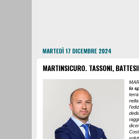
MARTEDÌ 17 DICEMBRE 2024
MARTINSICURO. TASSONI, BATTESI
MAR
lo s
terrà
nell
l’edi
dedic
raggi
dicem
Cost
volu