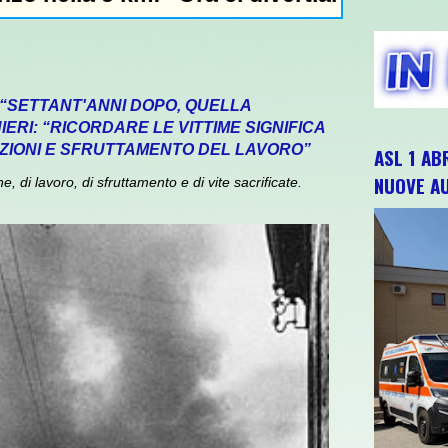
 “SETTANT'ANNI DOPO, QUELLA
ERI: “RICORDARE LE VITTIME SIGNIFICA
ZIONI E SFRUTTAMENTO DEL LAVORO”
ASL 1 AB
NUOVE A
 di lavoro, di sfruttamento e di vite sacrificate.