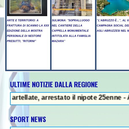
ARTE E TERRITORIO: A
SULMONA: "SOPRALLUOGO
“L’ABRUZZO È…”, AL V
FRATTURA DI SCANNO LA XXX
NEL CANTIERE DELLA
CAMPAGNA SOCIAL DE
EDIZIONE DELLA MOSTRA
CAPPELLA MONUMENTALE
AGLI ABRUZZESI NEL
PERSONALE DI NESTORE
INTITOLATA ALLA FAMIGLIA
PRESUTTI, "RITORNI"
MAZARA"
ULTIME NOTIZIE DALLA REGIONE
 - Arresto illegale e peculato, in
ate, arrestato il nipote 25enne - A Chieti 
SPORT NEWS