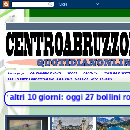
Home page
CALENDARIO EVENTI
SPORT
CRONACA
CULTURA E SPET
SERVIZI RETE 8 REDAZIONE VALLE PELIGNA - MARSICA - ALTO SANGRO
iorni: oggi 27 bollini rossi, vener