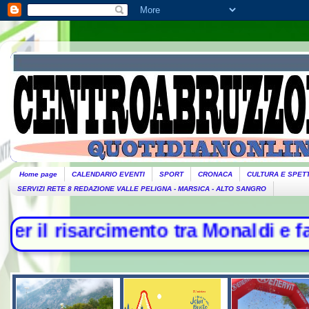
Home page
CALENDARIO EVENTI
SPORT
CRONACA
CULTURA E SPET
SERVIZI RETE 8 REDAZIONE VALLE PELIGNA - MARSICA - ALTO SANGRO
imento tra Monaldi e famiglia - Ra