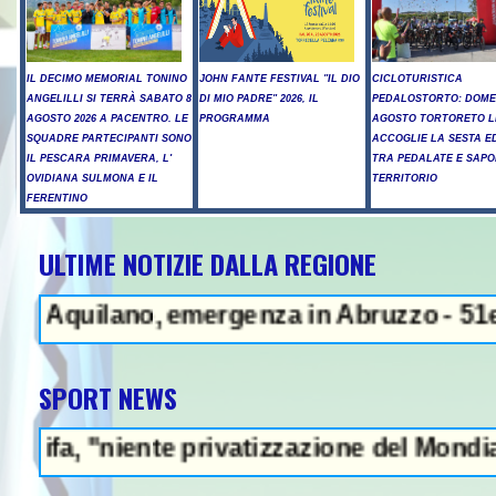
IL DECIMO MEMORIAL TONINO
JOHN FANTE FESTIVAL "IL DIO
CICLOTURISTICA
ANGELILLI SI TERRÀ SABATO 8
DI MIO PADRE" 2026, IL
PEDALOSTORTO: DOME
AGOSTO 2026 A PACENTRO. LE
PROGRAMMA
AGOSTO TORTORETO L
SQUADRE PARTECIPANTI SONO
ACCOGLIE LA SESTA E
IL PESCARA PRIMAVERA, L'
TRA PEDALATE E SAPO
OVIDIANA SULMONA E IL
TERRITORIO
FERENTINO
ULTIME NOTIZIE DALLA REGIONE
NEWS IN EVIDENZA
quilano, emergenza in Abruzzo - 51enne muo
SPORT NEWS
niente privatizzazione del Mondiale"- L'Ita