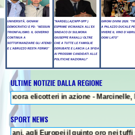
UNIVERSITÀ, GIOVANI
"NARDELLA(CNPP-SPP )
GIRONI DIVINI 2026: "T
DEMOCRATICI E PD: “NESSUN
ESPRIME VICINANZA ALL'EX
A PALAZZO DUCALE P
TRIONFALISMO. IL GOVERNO
SINDACO DI SULMONA
VIVERE IL VINO D’ABR
CONTINUA A
GIUSEPPE RANALLI OLTRE
OGNI LATO"
SOTTOFINANZIARE GLI ATENEI
CHE A TUTTE LE FAMIGLIE
E L’ABRUZZO RESTA FERMO”
DERUBATE E LANCIA LA SFIDA
AI PROSSIMI CANDIDATI ALLE
POLITICHE NAZIONALI"
ULTIME NOTIZIE DALLA REGIONE
Teheran: "Se Usa non correggeran
licotteri in azione - Marcinelle, Manoppell
SPORT NEWS
gli Europei il quinto oro nei tuffi sincro c