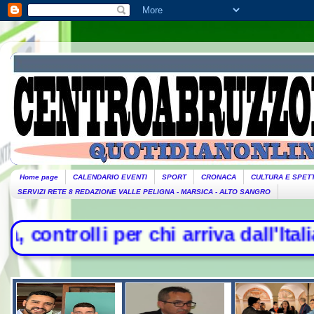
Home page
CALENDARIO EVENTI
SPORT
CRONACA
CULTURA E SPET
SERVIZI RETE 8 REDAZIONE VALLE PELIGNA - MARSICA - ALTO SANGRO
chi arriva dall'Italia- Scontro tra