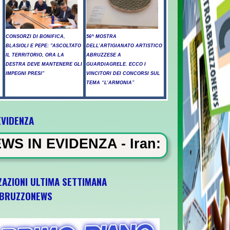
CONSORZI DI BONIFICA,
56^ MOSTRA
BLASIOLI E PEPE: "ASCOLTATO
DELL’ARTIGIANATO ARTISTICO
IL TERRITORIO, ORA LA
ABRUZZESE A
DESTRA DEVE MANTENERE GLI
GUARDIAGRELE. ECCO I
IMPEGNI PRESI"
VINCITORI DEI CONCORSI SUL
TEMA “L’ARMONIA”
EVIDENZA
NZA - Iran: "Raggiunto l'accordo
ZAZIONI ULTIMA SETTIMANA
BRUZZONEWS