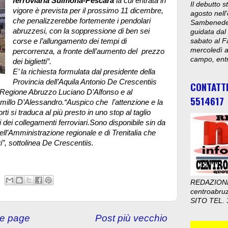
ferroviaria Sulmona-Pescara
la cui entrata in
Il debutto 
vigore è prevista per il prossimo 11 dicembre,
agosto nell’
che penalizzerebbe fortemente i pendolari
Sambenedett
abruzzesi, con la soppressione di ben sei
guidata dal
corse e l’allungamento dei tempi di
sabato al F
mercoledì al
percorrenza, a fronte dell’aumento del prezzo
campo, entr
dei biglietti”.
E’ la richiesta formulata dal presidente della
Provincia dell’Aquila Antonio De Crescentiis
CONTATT
la Regione Abruzzo Luciano D’Alfonso e al
5514617
amillo D’Alessandro.“Auspico che l’attenzione e la
rti si traduca al più presto in uno stop al taglio
i dei collegamenti ferroviari.Sono disponibile sin da
ell’Amministrazione regionale e di Trenitalia che
ri”, sottolinea De Crescentiis.
REDAZION
centroabru
SITO TEL. 
e page
Post più vecchio