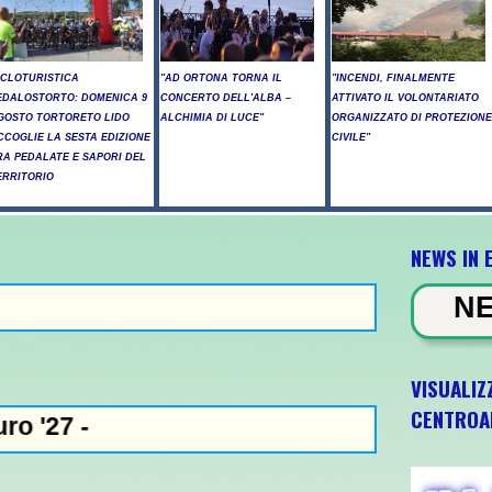
ICLOTURISTICA
"AD ORTONA TORNA IL
"INCENDI, FINALMENTE
EDALOSTORTO: DOMENICA 9
CONCERTO DELL'ALBA –
ATTIVATO IL VOLONTARIATO
GOSTO TORTORETO LIDO
ALCHIMIA DI LUCE"
ORGANIZZATO DI PROTEZIONE
CCOGLIE LA SESTA EDIZIONE
CIVILE"
RA PEDALATE E SAPORI DEL
ERRITORIO
NEWS IN 
NEWS IN EVIDE
VISUALIZ
CENTROA