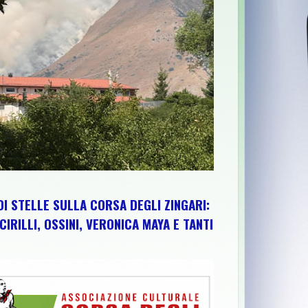
L VOLONTARIATO ORGANIZZATO DI PROTEZIONE CIVILE"
>>
CONSO
DI STELLE SULLA CORSA DEGLI ZINGARI:
CIRILLI, OSSINI, VERONICA MAYA E TANTI