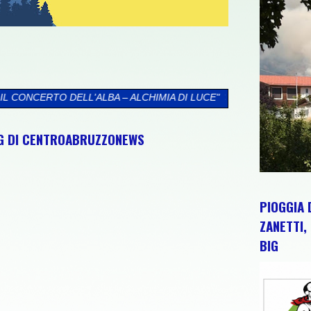
BA – ALCHIMIA DI LUCE"
>>
"INCENDI, FINALMENTE ATTIVATO I
NG DI CENTROABRUZZONEWS
PIOGGIA 
ZANETTI, 
BIG