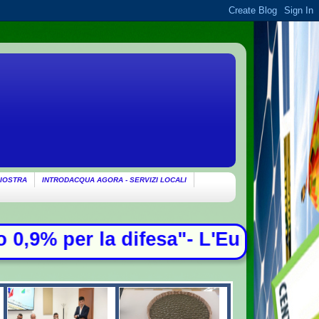
IOSTRA
INTRODACQUA AGORA - SERVIZI LOCALI
 difesa"- L'Europa fa quadrato con