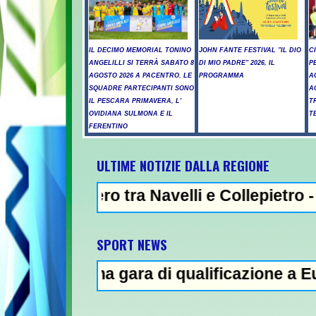
IL DECIMO MEMORIAL TONINO
JOHN FANTE FESTIVAL "IL DIO
C
ANGELILLI SI TERRÀ SABATO 8
DI MIO PADRE" 2026, IL
P
AGOSTO 2026 A PACENTRO. LE
PROGRAMMA
A
SQUADRE PARTECIPANTI SONO
A
IL PESCARA PRIMAVERA, L'
T
OVIDIANA SULMONA E IL
T
FERENTINO
ULTIME NOTIZIE DALLA REGIONE
ero tra Navelli e Collepietro -
SPORT NEWS
tima gara di qualificazione a Euro '27 -