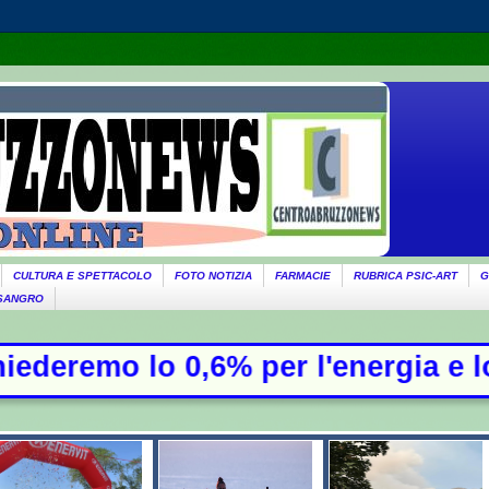
CULTURA E SPETTACOLO
FOTO NOTIZIA
FARMACIE
RUBRICA PSIC-ART
G
 SANGRO
0,6% per l'energia e lo 0,9% per la