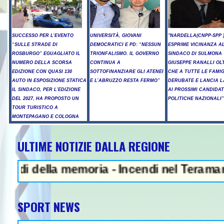
SUCCESSO PER L’EVENTO
UNIVERSITÀ, GIOVANI
"NARDELLA(CNPP-SPP 
“SULLE STRADE DI
DEMOCRATICI E PD: “NESSUN
ESPRIME VICINANZA AL
ROSBURGO” EGUAGLIATO IL
TRIONFALISMO. IL GOVERNO
SINDACO DI SULMONA
NUMERO DELLA SCORSA
CONTINUA A
GIUSEPPE RANALLI OL
EDIZIONE CON QUASI 130
SOTTOFINANZIARE GLI ATENEI
CHE A TUTTE LE FAMIG
AUTO IN ESPOSIZIONE STATICA
E L’ABRUZZO RESTA FERMO”
DERUBATE E LANCIA L
IL SINDACO, PER L’EDIZIONE
AI PROSSIMI CANDIDAT
DEL 2027, HA PROPOSTO UN
POLITICHE NAZIONALI"
TOUR TURISTICO A
MONTEPAGANO E COLOGNA
ULTIME NOTIZIE DALLA REGIONE
NEWS IN EVIDENZA - 
della memoria - Incendi nel Teramano, anco
SPORT NEWS