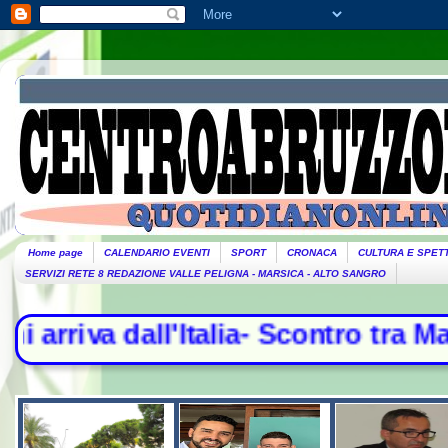
Home page
CALENDARIO EVENTI
SPORT
CRONACA
CULTURA E SPET
SERVIZI RETE 8 REDAZIONE VALLE PELIGNA - MARSICA - ALTO SANGRO
lia- Scontro tra Madrid e Roma, cont