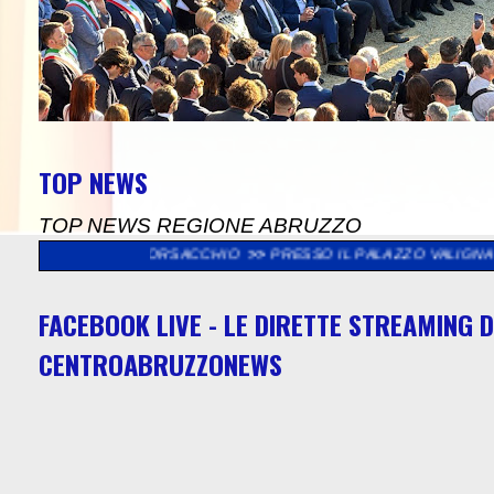
TOP NEWS
TOP NEWS REGIONE ABRUZZO
ERVA BORSACCHIO
>>
PRESSO IL PALAZZO VALIGNANI DI TORREVE
FACEBOOK LIVE - LE DIRETTE STREAMING D
CENTROABRUZZONEWS