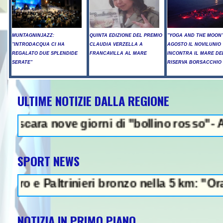
MUNTAGNINJAZZ:
QUINTA EDIZIONE DEL PREMIO
"YOGA AND THE MOON":
"INTRODACQUA CI HA
CLAUDIA VERZELLA A
AGOSTO IL NOVILUNIO
REGALATO DUE SPLENDIDE
FRANCAVILLA AL MARE
INCONTRA IL MARE DE
SERATE"
RISERVA BORSACCHIO
ULTIME NOTIZIE DALLA REGIONE
NEWS IN EVID
ove giorni di "bollino rosso"- Allerta inc
SPORT NEWS
Paltrinieri bronzo nella 5 km: "Ora ci diver
NOTIZIA IN PRIMO PIANO