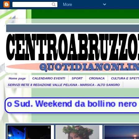
Home page
CALENDARIO EVENTI
SPORT
CRONACA
CULTURA E SPET
SERVIZI RETE 8 REDAZIONE VALLE PELIGNA - MARSICA - ALTO SANGRO
d. Weekend da bollino nero per l'es