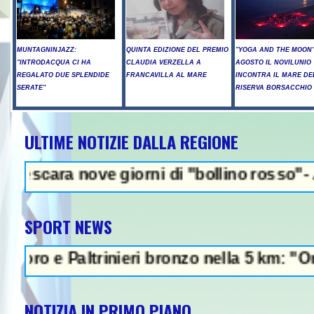
MUNTAGNINJAZZ:
QUINTA EDIZIONE DEL PREMIO
"YOGA AND THE MOON":
"INTRODACQUA CI HA
CLAUDIA VERZELLA A
AGOSTO IL NOVILUNIO
REGALATO DUE SPLENDIDE
FRANCAVILLA AL MARE
INCONTRA IL MARE DE
SERATE"
RISERVA BORSACCHIO
ULTIME NOTIZIE DALLA REGIONE
NEWS IN EVI
nove giorni di "bollino rosso"- Allerta in
SPORT NEWS
 Paltrinieri bronzo nella 5 km: "Ora ci dive
NOTIZIA IN PRIMO PIANO