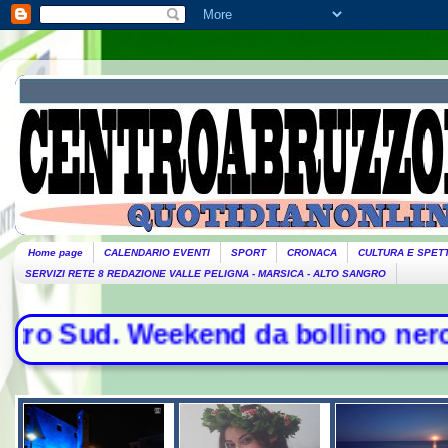
Home page
CALENDARIO EVENTI
SPORT
CRONACA
CULTURA E SPET
SERVIZI RETE 8 REDAZIONE VALLE PELIGNA - MARSICA - ALTO SANGRO
Sud. Weekend da bollino nero per l'