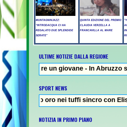
MUNTAGNINJAZZ:
QUINTA EDIZIONE DEL PREMIO
"
"INTRODACQUA CI HA
CLAUDIA VERZELLA A
A
REGALATO DUE SPLENDIDE
FRANCAVILLA AL MARE
I
SERATE"
R
ULTIME NOTIZIE DALLA REGIONE
e un giovane - In Abruzzo superati i 39 gr
SPORT NEWS
to oro nei tuffi sincro con Elisa Pizzini -
NOTIZIA IN PRIMO PIANO