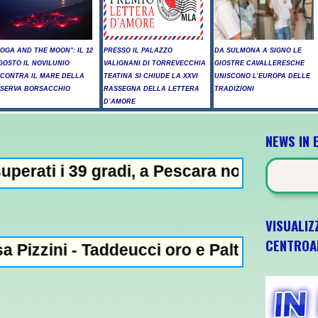
YOGA AND THE MOON": IL 12
PRESSO IL PALAZZO
DA SULMONA A SIGNO LE
GOSTO IL NOVILUNIO
VALIGNANI DI TORREVECCHIA
GIOSTRE CAVALLERESCHE
NCONTRA IL MARE DELLA
TEATINA SI CHIUDE LA XXVI
UNISCONO L’EUROPA DELLE
ISERVA BORSACCHIO
RASSEGNA DELLA LETTERA
TRADIZIONI
D’AMORE
NEWS IN 
adi, a Pescara nove giorni di "bollino ros
VISUALIZ
CENTROA
 Taddeucci oro e Paltrinieri bronzo nella 5 