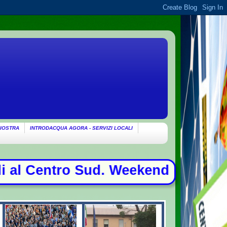
IOSTRA
INTRODACQUA AGORA - SERVIZI LOCALI
 Sud. Weekend da bollino nero per l