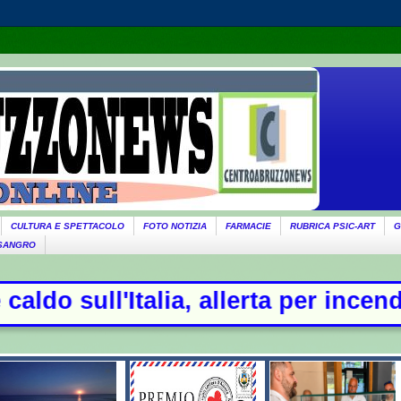
CULTURA E SPETTACOLO
FOTO NOTIZIA
FARMACIE
RUBRICA PSIC-ART
G
 SANGRO
talia, allerta per incendi al Centro