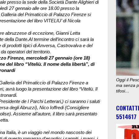
ale presso la sede della Società Dante Alighieri di
dì 27 gennaio alle ore 18.00 presso la
Galleria del Primaticcio di Palazzo Firenze si
resentazione del libro VITELIU’ di Nicola
ore abruzzese di eccezione, Gianni Letta
e della Dante.Al termine dell’incontro ci sarà la
di prodotti tipici di Anversa, Castrovalva e del
 da operatori del territorio.
zo Firenze, mercoledì 27 gennaio (ore 18)
e del libro “Viteliù. Il nome della libertà”, di
ronardi
Oggi il Pesc
Galleria del Primaticcio di Palazzo Firenze a
ma senza pu
 avrà luogo la presentazione del libro “Viteliù. Il
tifosi…
stronardi.
esidente de I Parchi Letterari,) ci saranno i saluti
CONTATT
ersa degli Abruzzi), Nico Ioffredi (Consigliere
ise). Assieme all’autore, il libro sarà presentato
5514617
etta.
tina Italia, è un viaggio nel mondo nascosto dei
isti di questo romanzo d'esordio: i sanniti, i marsi, i