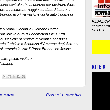
ennino centrale che si unirono per costruire il loro
loro avventuroso viaggio conduce il lettore, a
truirono la prima nazione cui fu dato il nome di
REDAZION
centroabru
ico Maria Cicolani e Giordano Baffari
SITO TEL. 
dal libro (a cura di Locomotion Films Ltd).
egustazione di prodotti molisani e abruzzesi
tterario Gabriele d’Annunzio di Anversa degli Abruzzi
 territorio insiste il Parco Francesco Jovine.
altro potete visitare
/vita.php
RETE 8 -
e page
Post più vecchio