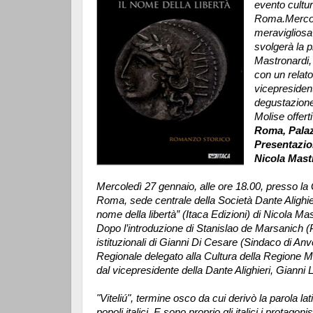
evento cultur
Roma.Mercole
meravigliosa 
svolgerà la p
Mastronardi,
con un relat
vicepresident
degustazione 
Molise offerti
Roma, Palaz
Presentazion
Nicola Mast
Mercoledì 27 gennaio, alle ore 18.00, presso la 
Roma, sede centrale della Società Dante Alighieri,
nome della libertà” (Itaca Edizioni) di Nicola Ma
Dopo l’introduzione di Stanislao de Marsanich (Pr
istituzionali di Gianni Di Cesare (Sindaco di Anv
Regionale delegato alla Cultura della Regione Mol
dal vicepresidente della Dante Alighieri, Gianni L
"Viteliú", termine osco da cui derivò la parola la
popoli italici. E sono proprio gli italici i protagon