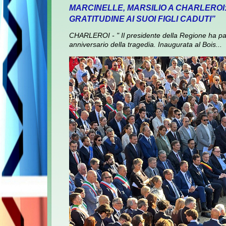
MARCINELLE, MARSILIO A CHARLEROI
GRATITUDINE AI SUOI FIGLI CADUTI”
CHARLEROI - " Il presidente della Regione ha pa
anniversario della tragedia. Inaugurata al Bois...