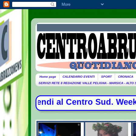
Home page
CALENDARIO EVENTI
SPORT
CRONACA
SERVIZI RETE 8 REDAZIONE VALLE PELIGNA - MARSICA - ALTO
i al Centro Sud. Weekend da bollino 