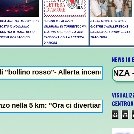
YOGA AND THE MOON": IL 12
PRESSO IL PALAZZO
DA SULMONA A SIGNO LE
GOSTO IL NOVILUNIO
VALIGNANI DI TORREVECCHIA
GIOSTRE CAVALLERESCHE
NCONTRA IL MARE DELLA
TEATINA SI CHIUDE LA XXVI
UNISCONO L’EUROPA DELLE
ISERVA BORSACCHIO
RASSEGNA DELLA LETTERA
TRADIZIONI
D’AMORE
NEWS IN 
- Allerta incendi in Abruzzo, giornata cri
NEWS IN EVIDENZA - Raid russi su K
VISUALIZ
CENTROA
 "Ora ci divertiamo in staffetta"- L'Italia 
u
n