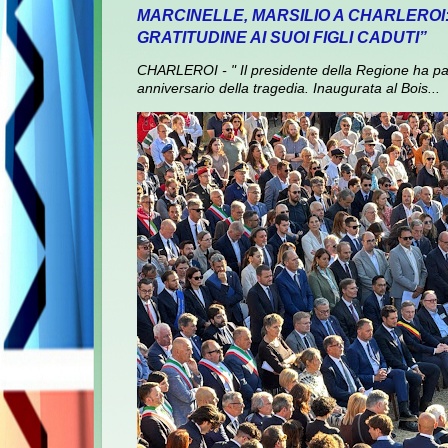
MARCINELLE, MARSILIO A CHARLEROI
GRATITUDINE AI SUOI FIGLI CADUTI”
CHARLEROI - " Il presidente della Regione ha pa
anniversario della tragedia. Inaugurata al Bois...