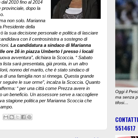
dal 2010 fino al 2014
 provinciale, dopo la
o.
ca ma non solo. Marianna
ra Presidente della
 la sua decisione personale e politica di lasciare
 candidava con il centrosinistra a sostegno di
ioni.
La candidatura a sindaco di Marianna
e ore 16 in piazza Umberto I presso i locali
uova avventura”, dichiara la Scoccia. “ Sabato
lista sarà presentata, già pronta, in un altro
Iorii, nonno del marito, che è stato sindaco di
ica di una famiglia non si rinnega. Questa grande
er seguire le sue orme”, incalza la Scoccia. Quanto
afferma: “ per una città come Prezza avere in
Oggi il Pesc
 un beneficio. Un assessore serve a raccogliere
ma senza pu
uova stagione politica per Marianna Scoccia che
tifosi…
 campo.
CONTATT
5514617