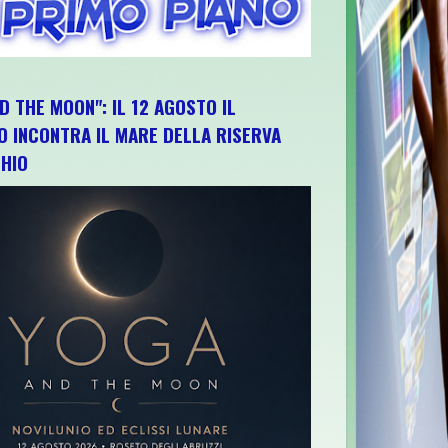
D THE MOON": IL 12 AGOSTO IL
O INCONTRA IL MARE DELLA RISERVA
HIO