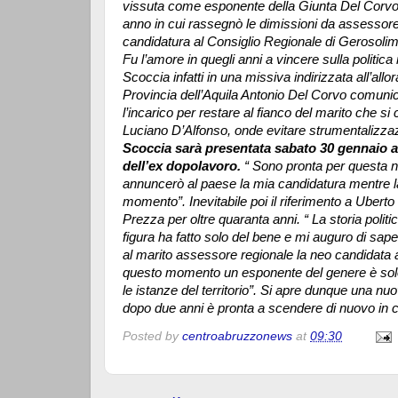
vissuta come esponente della Giunta Del Corvo 
anno in cui rassegnò le dimissioni da assessore
candidatura al Consiglio Regionale di Gerosolim
Fu l’amore in quegli anni a vincere sulla politi
Scoccia infatti in una missiva indirizzata all’allo
Provincia dell’Aquila Antonio Del Corvo comunicò
l’incarico per restare al fianco del marito che si
Luciano D’Alfonso, onde evitare strumentalizzaz
Scoccia sarà presentata sabato 30 gennaio all
dell’ex dopolavoro.
“ Sono pronta per questa n
annuncerò al paese la mia candidatura mentre la 
momento”. Inevitabile poi il riferimento a Uberto 
Prezza per oltre quaranta anni. “ La storia polit
figura ha fatto solo del bene e mi auguro di sap
al marito assessore regionale la neo candidata 
questo momento un esponente del genere è solo
le istanze del territorio”. Si apre dunque una n
dopo due anni è pronta a scendere di nuovo in
Posted by
centroabruzzonews
at
09:30