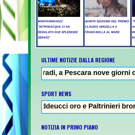
MUNTAGNINJAZZ:
QUINTA EDIZIONE DEL PREMIO
"
"INTRODACQUA CI HA
CLAUDIA VERZELLA A
A
REGALATO DUE SPLENDIDE
FRANCAVILLA AL MARE
I
SERATE"
R
ULTIME NOTIZIE DALLA REGIONE
i, a Pescara nove giorni di "bollino rosso"
SPORT NEWS
ddeucci oro e Paltrinieri bronzo nella 5 km:
NOTIZIA IN PRIMO PIANO