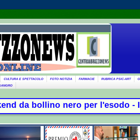
CULTURA E SPETTACOLO
FOTO NOTIZIA
FARMACIE
RUBRICA PSIC-ART
G
 SANGRO
nero per l'esodo - Il governo ricor