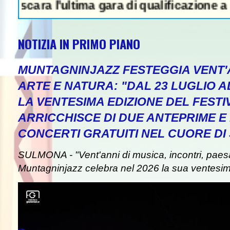
ra l'ultima gara di qualificazione a Euro '27
NOTIZIA IN PRIMO PIANO
MUNTAGNINJAZZ FESTEGGIA VENT'A
ARTE E NATURA: "DAL 23 LUGLIO A
LA VENTESIMA EDIZIONE DEL FESTI
WS IN EVIDENZA - Attentato a Ranu
ARRICCHISCE DI DUE ANTEPRIME E 
CONCERTI GRATUITI NEL CUORE D
SULMONA - "Vent'anni di musica, incontri, paes
Muntagninjazz celebra nel 2026 la sua ventesim