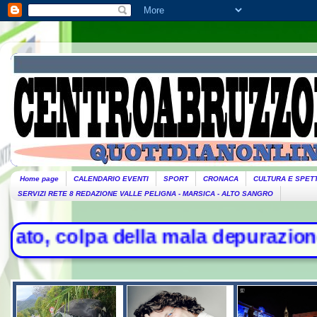
Home page
CALENDARIO EVENTI
SPORT
CRONACA
CULTURA E SPET
SERVIZI RETE 8 REDAZIONE VALLE PELIGNA - MARSICA - ALTO SANGRO
pa della mala depurazione - Stretta