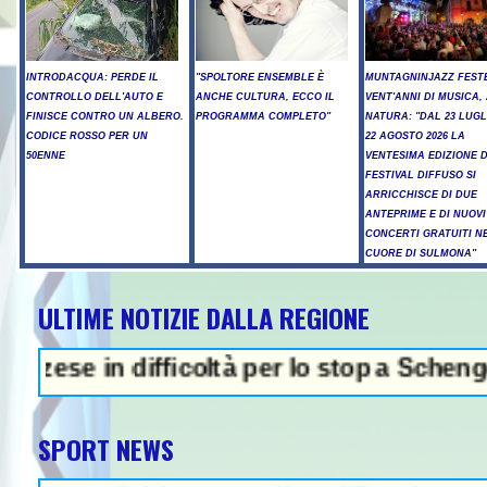
INTRODACQUA: PERDE IL
"SPOLTORE ENSEMBLE È
MUNTAGNINJAZZ FEST
CONTROLLO DELL'AUTO E
ANCHE CULTURA, ECCO IL
VENT'ANNI DI MUSICA,
FINISCE CONTRO UN ALBERO.
PROGRAMMA COMPLETO"
NATURA: "DAL 23 LUGL
CODICE ROSSO PER UN
22 AGOSTO 2026 LA
50ENNE
VENTESIMA EDIZIONE 
FESTIVAL DIFFUSO SI
ARRICCHISCE DI DUE
ANTEPRIME E DI NUOVI
CONCERTI GRATUITI N
CUORE DI SULMONA"
ULTIME NOTIZIE DALLA REGIONE
 in difficoltà per lo stop a Schengen- Inc
SPORT NEWS