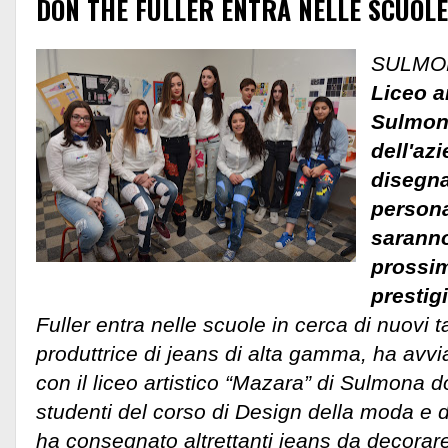
DON THE FULLER ENTRA NELLE SCUOLE
SULMO
Liceo a
Sulmona
dell'az
disegn
persona
saranno
prossim
prestig
Fuller entra nelle scuole in cerca di nuovi t
produttrice di jeans di alta gamma, ha avv
con il liceo artistico “Mazara” di Sulmona d
studenti del corso di Design della moda e de
ha consegnato altrettanti jeans da decorare.