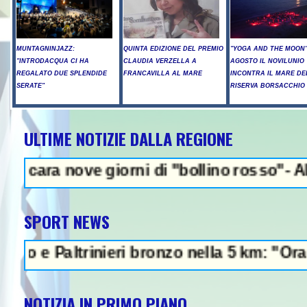
MUNTAGNINJAZZ:
QUINTA EDIZIONE DEL PREMIO
"YOGA AND THE MOON":
"INTRODACQUA CI HA
CLAUDIA VERZELLA A
AGOSTO IL NOVILUNIO
REGALATO DUE SPLENDIDE
FRANCAVILLA AL MARE
INCONTRA IL MARE DE
SERATE"
RISERVA BORSACCHIO
ULTIME NOTIZIE DALLA REGIONE
NEWS IN EVID
ove giorni di "bollino rosso"- Allerta inc
SPORT NEWS
Paltrinieri bronzo nella 5 km: "Ora ci diver
NOTIZIA IN PRIMO PIANO