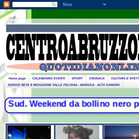
Home page
CALENDARIO EVENTI
SPORT
CRONACA
CULTURA E SPET
SERVIZI RETE 8 REDAZIONE VALLE PELIGNA - MARSICA - ALTO SANGRO
d. Weekend da bollino nero per l'es