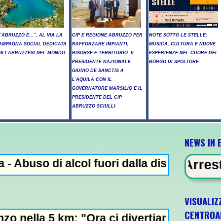
L’ABRUZZO È…”, AL VIA LA
CIP E REGIONE ABRUZZO PER
NOTE SOTTO LE STELLE:
AMPAGNA SOCIAL DEDICATA
RAFFORZARE IMPIANTI,
MUSICA, CULTURA E NUOVE
GLI ABRUZZESI NEL MONDO
RISORSE E TERRITORIO: IL
ESPERIENZE NEL CUORE DEL
PRESIDENTE NAZIONALE
BORGO DI SPOLTORE
GIUNIO DE SANCTIS A
L’AQUILA CON IL
GOVERNATORE MARSILIO E IL
PRESIDENTE DEL CIP
ABRUZZO SCIULLI
NEWS IN 
alcol fuori dalla discoteca, minorenni into
 EVIDENZA - Arresto illegale e pecu
VISUALIZ
CENTROA
 "Ora ci divertiamo in staffetta"- L'Italia 