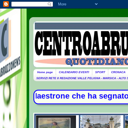
Home page
CALENDARIO EVENTI
SPORT
CRONACA
SERVIZI RETE 8 REDAZIONE VALLE PELIGNA - MARSICA - ALTO
one che ha segnato la storia della 