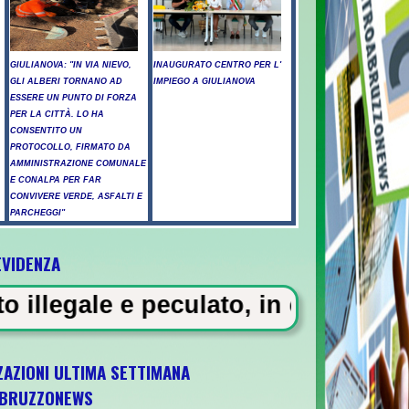
GIULIANOVA: "IN VIA NIEVO,
INAUGURATO CENTRO PER L'
GLI ALBERI TORNANO AD
IMPIEGO A GIULIANOVA
ESSERE UN PUNTO DI FORZA
PER LA CITTÀ. LO HA
CONSENTITO UN
PROTOCOLLO, FIRMATO DA
AMMINISTRAZIONE COMUNALE
E CONALPA PER FAR
CONVIVERE VERDE, ASFALTI E
PARCHEGGI"
EVIDENZA
ssicati a Pescara - Il vento riaccende il r
lato, in carcere 5 vigili urbani a
ZAZIONI ULTIMA SETTIMANA
BRUZZONEWS
U21 il 5 ottobre a Pescara l'ultima gara di 