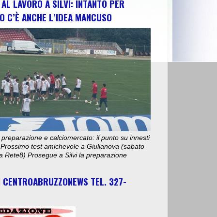
AL LAVORO A SILVI: INTANTO PER
O C’È ANCHE L’IDEA MANCUSO
 preparazione e calciomercato: il punto su innesti
e. Prossimo test amichevole a Giulianova (sabato
ta Rete8) Prosegue a Silvi la preparazione
I CENTROABRUZZONEWS TEL. 327-