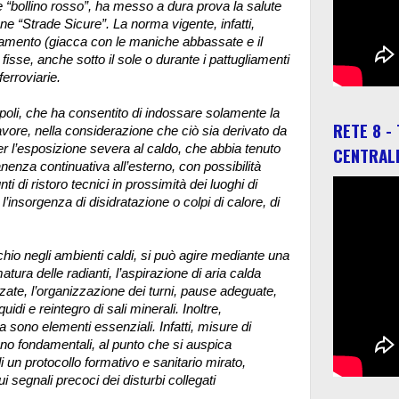
 “bollino rosso”, ha messo a dura prova la salute
ione “Strade Sicure”. La norma vigente, infatti,
gliamento (giacca con le maniche abbassate e il
fisse, anche sotto il sole o durante i pattugliamenti
ferroviarie.
poli, che ha consentito di indossare solamente la
RETE 8 -
favore, nella considerazione che ciò sia derivato da
r l’esposizione severa al caldo, che abbia tenuto
CENTRAL
anenza continuativa all’esterno, con possibilità
unti di ristoro tecnici in prossimità dei luoghi di
insorgenza di disidratazione o colpi di calore, di
schio negli ambienti caldi, si può agire mediante una
atura delle radianti, l’aspirazione di aria calda
izzate, l’organizzazione dei turni, pause adeguate,
uidi e reintegro di sali minerali. Inoltre,
ia sono elementi essenziali. Infatti, misure di
no fondamentali, al punto che si auspica
 un protocollo formativo e sanitario mirato,
i segnali precoci dei disturbi collegati