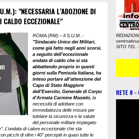
U.M.): "NECESSARIA L’ADOZIONE DI
I CALDO ECCEZIONALE"
ROMA (RM) – Il S.U.M. -
REDAZION
centroabru
"Sindacato Unico dei Militari,
SITO TEL. 
come già fatto negli anni scorsi,
a seguito dell’eccezionale
ondata di caldo che si sta
abbattendo proprio in questi
giorni sulla Penisola Italiana, ha
inteso portare all’attenzione del
Capo di Stato Maggiore
RETE 8 -
dell’Esercito, Generale di Corpo
d’Armata Carmine Masielo,
la
necessità di adottare con
immediatezza delle misure per
tutelare la sicurezza e la salute
del personale militare impiegato
e”.
L’ondata di calore eccezionale che sta
n picchi di oltre i 40° percepiti in quasi tutte le