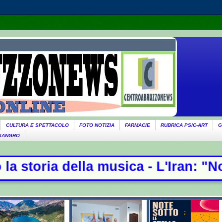
CULTURA E SPETTACOLO
FOTO NOTIZIA
FARMACIE
RUBRICA PSIC-ART
G
 SANGRO
musica - L'Iran: "Non stiamo negozi