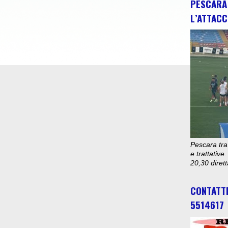
PESCARA 
L’ATTACC
Pescara tra
e trattativ
20,30 diret
CONTATT
5514617