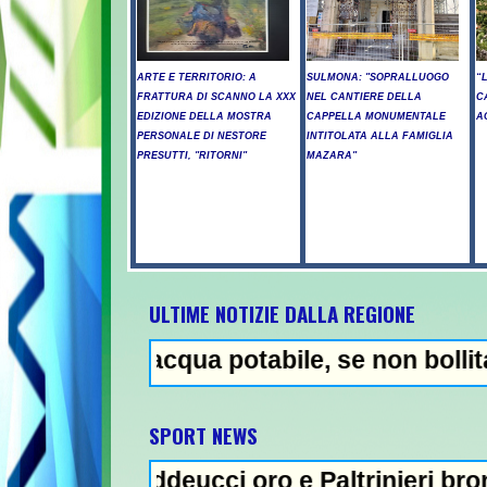
ARTE E TERRITORIO: A
SULMONA: "SOPRALLUOGO
“
FRATTURA DI SCANNO LA XXX
NEL CANTIERE DELLA
C
EDIZIONE DELLA MOSTRA
CAPPELLA MONUMENTALE
A
PERSONALE DI NESTORE
INTITOLATA ALLA FAMIGLIA
PRESUTTI, "RITORNI"
MAZARA"
ULTIME NOTIZIE DALLA REGIONE
 acqua potabile, se non bollita - Abuso di 
NEWS IN
SPORT NEWS
ddeucci oro e Paltrinieri bronzo nella 5 km: