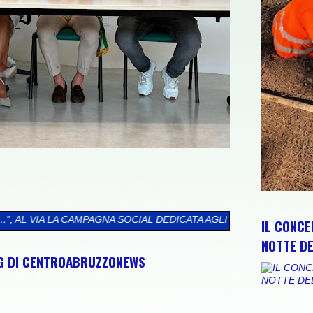
OCIAL DEDICATA AGLI ABRUZZESI NEL MONDO
>>
CIP E REGIONE 
IL CONCE
NOTTE DE
NG DI CENTROABRUZZONEWS