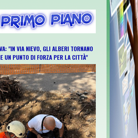
VA: "IN VIA NIEVO, GLI ALBERI TORNANO
E UN PUNTO DI FORZA PER LA CITTÀ"