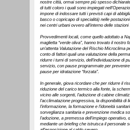
nostre città, ormai sempre più spesso dichiarate
di tutti coloro i quali sono impiegati nell’Operaz
impone di indossare tutti i previsti capi di abbi
basco o copricapo di specialità) nelle postazioni 
nei centri urbani ovvero all’interno delle stazioni 
Provvedimenti locali, come quello adottato a Na
maglietta “verde oliva”, hanno trovato il nostro 
un’attenta Valutazione del Rischio Microclima pe
conto di fattori quali una valutazione della perm
ridurre i turni di servizio, dell’individuazione di p
servizio, con pause programmate per prevenire l’
pause per idratazione “forzata”.
In generale, giova ricordare che per ridurre il ri
riduzione del carico termico alla fonte, la scherm
vicino alle sorgenti, l’adozione di cabine climat
l’acclimatazione progressiva, la disponibilità di liq
l’informazione, la formazione e l’idoneità sanitar
sorveglianza sanitaria e prevenzione medica so
l’adozione, a premessa dell'impiego operativo, di
mediante un briefing che istruisca il personale su
all’esposizione al caldo severo.