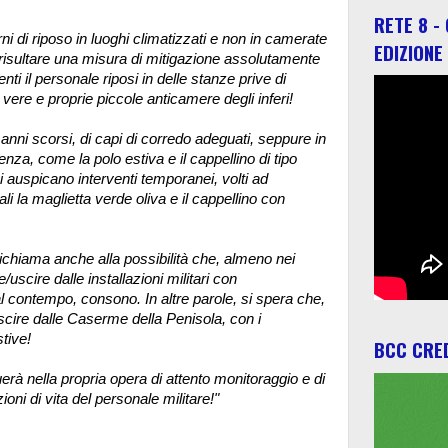
RETE 8 -
turni di riposo in luoghi climatizzati e non in camerate
EDIZIONE
e risultare una misura di mitigazione assolutamente
nti il personale riposi in delle stanze prive di
 vere e proprie piccole anticamere degli inferi!
 anni scorsi, di capi di corredo adeguati, seppure in
tenza, come la polo estiva e il cappellino di tipo
 si auspicano interventi temporanei, volti ad
ali la maglietta verde oliva e il cappellino con
 richiama anche alla possibilità che, almeno nei
/uscire dalle installazioni militari con
al contempo, consono. In altre parole, si spera che,
scire dalle Caserme della Penisola, con i
stive!
BCC CRED
uerà nella propria opera di attento monitoraggio e di
oni di vita del personale militare!"