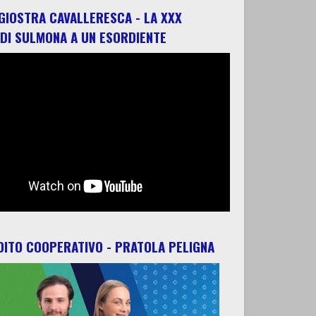
 GIOSTRA CAVALLERESCA - LA XXX
 DI SULMONA A UN ESORDIENTE
ITO COOPERATIVO - PRATOLA PELIGNA