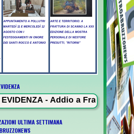
APPUNTAMENTO A POLLUTRI
ARTE E TERRITORIO: A
MARTEDÌ 11 E MERCOLEDÌ 12
FRATTURA DI SCANNO LA XXX
AGOSTO CON I
EDIZIONE DELLA MOSTRA
FESTEGGIAMENTI IN ONORE
PERSONALE DI NESTORE
DEI SANTI ROCCO E ANTONIO
PRESUTTI, "RITORNI"
O
EVIDENZA
ntossicati a Pescara - Il vento riaccende i
ddio a Francesco Guccini, il Maes
ZAZIONI ULTIMA SETTIMANA
BRUZZONEWS
ia U21 il 5 ottobre a Pescara l'ultima gara 