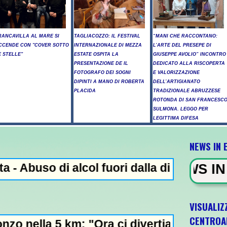
RANCAVILLA AL MARE SI
TAGLIACOZZO: IL FESTIVAL
“MANI CHE RACCONTANO:
CCENDE CON "COVER SOTTO
INTERNAZIONALE DI MEZZA
L’ARTE DEL PRESEPE DI
E STELLE"
ESTATE OSPITA LA
GIUSEPPE AVOLIO” INCONTRO
PRESENTAZIONE DE IL
DEDICATO ALLA RISCOPERTA
FOTOGRAFO DEI SOGNI
E VALORIZZAZIONE
DIPINTI A MANO DI ROBERTA
DELL’ARTIGIANATO
PLACIDA
TRADIZIONALE ABRUZZESE
ROTONDA DI SAN FRANCESC
SULMONA. LEGGO PER
LEGITTIMA DIFESA
NEWS IN 
i alcol fuori dalla discoteca, minorenni i
NEWS IN EVIDENZA - A
VISUALIZ
CENTROA
km: "Ora ci divertiamo in staffetta"- L'Ital