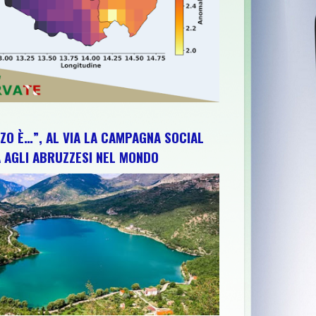
ZO È…”, AL VIA LA CAMPAGNA SOCIAL
 AGLI ABRUZZESI NEL MONDO
 DIPINTI A MANO DI ROBERTA PLACIDA
>>
“MANI CHE RACCONTA