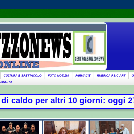
CULTURA E SPETTACOLO
FOTO NOTIZIA
FARMACIE
RUBRICA PSIC-ART
G
 SANGRO
0 giorni: oggi 27 bollini rossi, ve