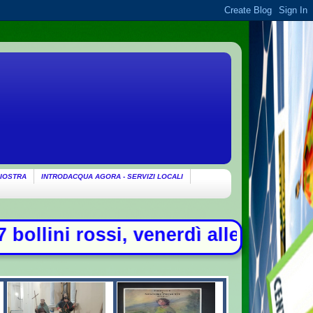
IOSTRA
INTRODACQUA AGORA - SERVIZI LOCALI
nerdì allerta in 21 città - Addio a