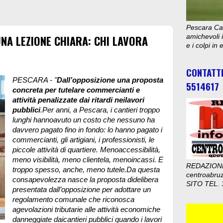
Pescara Cal
 UNA LEZIONE CHIARA: CHI LAVORA
amichevoli i
e i colpi in
CONTATT
PESCARA - "
Dall’opposizione una proposta
5514617
concreta per tutelare commercianti e
attività penalizzate dai ritardi neilavori
pubblici
.Per anni, a Pescara, i cantieri troppo
lunghi hannoavuto un costo che nessuno ha
davvero pagato fino in fondo: lo hanno pagato i
commercianti, gli artigiani, i professionisti, le
piccole attività di quartiere. Menoaccessibilità,
meno visibilità, meno clientela, menoincassi. E
REDAZION
troppo spesso, anche, meno tutele.
Da questa
centroabru
consapevolezza nasce la proposta didelibera
SITO TEL. 
presentata dall’opposizione per adottare un
regolamento comunale che riconosca
agevolazioni tributarie alle attività economiche
danneggiate daicantieri pubblici quando i lavori