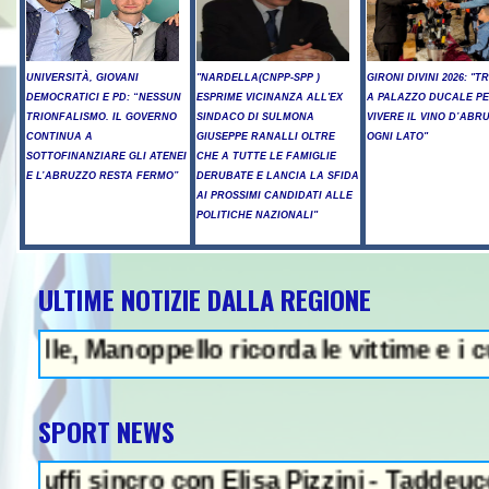
UNIVERSITÀ, GIOVANI
"NARDELLA(CNPP-SPP )
GIRONI DIVINI 2026: "T
DEMOCRATICI E PD: “NESSUN
ESPRIME VICINANZA ALL'EX
A PALAZZO DUCALE P
TRIONFALISMO. IL GOVERNO
SINDACO DI SULMONA
VIVERE IL VINO D’ABR
CONTINUA A
GIUSEPPE RANALLI OLTRE
OGNI LATO"
SOTTOFINANZIARE GLI ATENEI
CHE A TUTTE LE FAMIGLIE
E L’ABRUZZO RESTA FERMO”
DERUBATE E LANCIA LA SFIDA
AI PROSSIMI CANDIDATI ALLE
POLITICHE NAZIONALI"
ULTIME NOTIZIE DALLA REGIONE
Manoppello ricorda le vittime e i custodi d
SPORT NEWS
sincro con Elisa Pizzini - Taddeucci oro e 