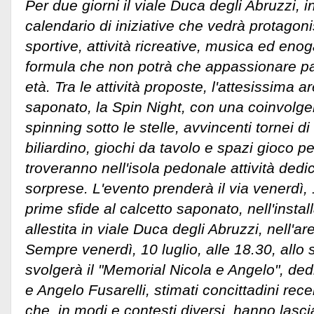
Per due giorni il viale Duca degli Abruzzi, in
calendario di iniziative che vedrà protagon
sportive, attività ricreative, musica ed eno
formula che non potrà che appassionare part
età.
Tra le attività proposte, l'attesissima a
saponato, la Spin Night, con una coinvolge
spinning sotto le stelle, avvincenti tornei di
biliardino, giochi da tavolo e spazi gioco per
troveranno nell'isola pedonale attività dedic
sorprese. L'evento prenderà il via venerdì, 1
prime sfide al calcetto saponato, nell'insta
allestita in viale Duca degli Abruzzi, nell'
Sempre venerdì, 10 luglio, alle 18.30, allo
svolgerà il "Memorial Nicola e Angelo", ded
e Angelo Fusarelli, stimati concittadini r
che, in modi e contesti diversi, hanno las