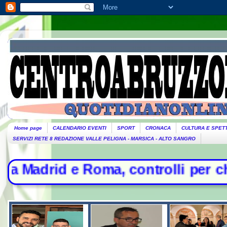
Home page
CALENDARIO EVENTI
SPORT
CRONACA
CULTURA E SPET
SERVIZI RETE 8 REDAZIONE VALLE PELIGNA - MARSICA - ALTO SANGRO
oma, controlli per chi arriva dall'I