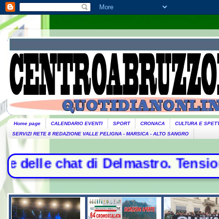
Home page
CALENDARIO EVENTI
SPORT
CRONACA
CULTURA E SPET
SERVIZI RETE 8 REDAZIONE VALLE PELIGNA - MARSICA - ALTO SANGRO
Delmastro. Tensione in Aula, urla 