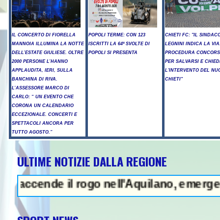
IL CONCERTO DI FIORELLA
POPOLI TERME: CON 123
CHIETI FC: "IL SINDAC
MANNOIA ILLUMINA LA NOTTE
ISCRITTI LA 64ª SVOLTE DI
LEGNINI INDICA LA VIA
DELL’ESTATE GIULIESE. OLTRE
POPOLI SI PRESENTA
PROCEDURA CONCORS
2000 PERSONE L’HANNO
PER SALVARSI E CHIED
APPLAUDITA, IERI, SULLA
L'INTERVENTO DEL NU
BANCHINA DI RIVA.
CHIETI"
L’ASSESSORE MARCO DI
CARLO: “ UN EVENTO CHE
CORONA UN CALENDARIO
ECCEZIONALE. CONCERTI E
SPETTACOLI ANCORA PER
TUTTO AGOSTO.”
ULTIME NOTIZIE DALLA REGIONE
p, "abbiamo molte munizioni, puni
nde il rogo nell'Aquilano, emergenza in Abr