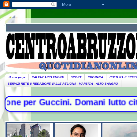
Home page
CALENDARIO EVENTI
SPORT
CRONACA
CULTURA E SPET
SERVIZI RETE 8 REDAZIONE VALLE PELIGNA - MARSICA - ALTO SANGRO
 Domani lutto cittadino- Conte sfi