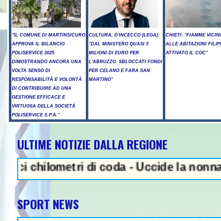
"IL COMUNE DI MARTINSICURO
CULTURA, D'INCECCO (LEGA):
CHIETI: "FIAMME VICIN
APPROVA IL BILANCIO
"DAL MINISTERO QUASI 5
ALLE ABITAZIONI FILIP
POLISERVICE 2025
MILIONI DI EURO PER
ATTIVATO IL COC"
DIMOSTRANDO ANCORA UNA
L'ABRUZZO. SBLOCCATI FONDI
VOLTA SENSO DI
PER CELANO E FARA SAN
RESPONSABILITÀ E VOLONTÀ
MARTINO"
DI CONTRIBUIRE AD UNA
GESTIONE EFFICACE E
VIRTUOSA DELLA SOCIETÀ
POLISERVICE S.P.A."
ULTIME NOTIZIE DALLA REGIONE
NEWS IN EVIDENZA - Sparatoria
lometri di coda - Uccide la nonna a martell
SPORT NEWS