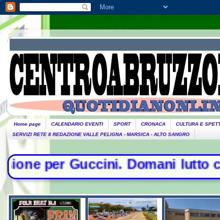
Home page
CALENDARIO EVENTI
SPORT
CRONACA
CULTURA E SPET
SERVIZI RETE 8 REDAZIONE VALLE PELIGNA - MARSICA - ALTO SANGRO
Domani lutto cittadino- Conte sfida