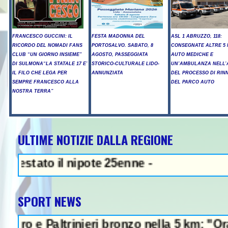
FRANCESCO GUCCINI: IL
FESTA MADONNA DEL
ASL 1 ABRUZZO, 118:
RICORDO DEL NOMADI FANS
PORTOSALVO. SABATO, 8
CONSEGNATE ALTRE 5
CLUB “UN GIORNO INSIEME”
AGOSTO, PASSEGGIATA
AUTO MEDICHE E
DI SULMONA“LA STATALE 17 E’
STORICO-CULTURALE LIDO-
UN’AMBULANZA NELL’
IL FILO CHE LEGA PER
ANNUNZIATA
DEL PROCESSO DI RIN
SEMPRE FRANCESCO ALLA
DEL PARCO AUTO
NOSTRA TERRA”
ULTIME NOTIZIE DALLA REGIONE
NEWS IN EVIDENZA - Sparatoria
l nipote 25enne -
SPORT NEWS
rinieri bronzo nella 5 km: "Ora ci divertiam