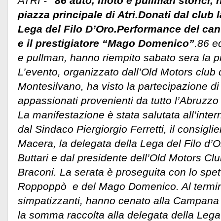
ATRI -
"86 auto, moto e pullman storici, 
piazza principale di Atri.Donati dal club l
Lega del Filo D’Oro.Performance del ca
e il prestigiatore “Mago Domenico”
.86 e
e pullman, hanno riempito sabato sera la 
L’evento, organizzato dall’Old Motors club 
Montesilvano, ha visto la partecipazione di 
appassionati provenienti da tutto l’Abruzzo
La manifestazione è stata salutata all’inte
dal Sindaco Piergiorgio Ferretti, il consigli
Macera, la delegata della Lega del Filo d’O
Buttari e dal presidente dell’Old Motors C
Braconi. La serata è proseguita con lo spet
Roppoppò e del Mago Domenico. Al termine 
simpatizzanti, hanno cenato alla Campana 
la somma raccolta alla delegata della Lega 